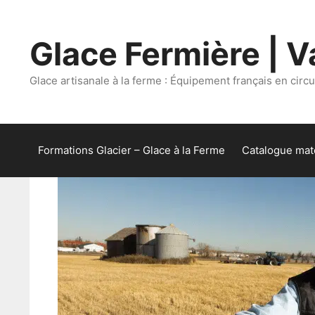
Aller
au
Glace Fermière | Va
contenu
Glace artisanale à la ferme : Équipement français en circui
Formations Glacier – Glace à la Ferme
Catalogue maté