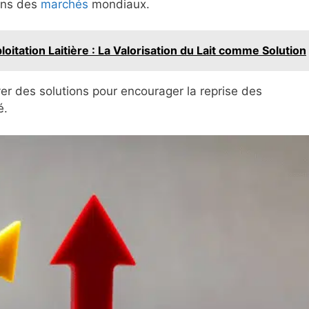
ions des
marchés
mondiaux.
tation Laitière : La Valorisation du Lait comme Solution
ver des solutions pour encourager la reprise des
é.