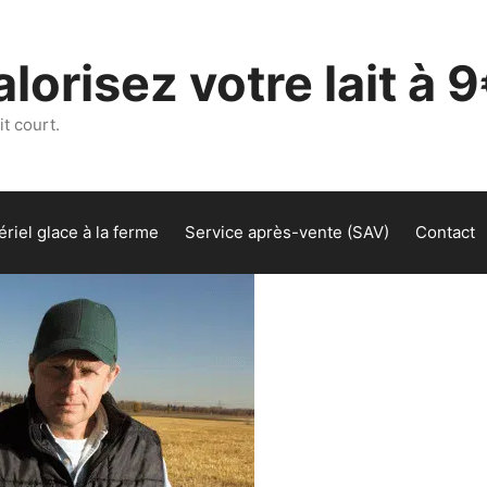
lorisez votre lait à 9
t court.
riel glace à la ferme
Service après-vente (SAV)
Contact