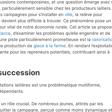
cussions contemporaines, et une question émerge avec
, particulièrement sensible chez les producteurs laitiers
es campagnes pour s’installer en
ville
, la relève pour
s devient plus difficile à trouver. Ce phénomène pose un
eur vital de notre économie rurale. Cet article se propos
dance
, d’examiner les problèmes qu’elle engendre et de
 une piste particulièrement prometteuse est la
valorisati
 la production de
glace à la ferme
. En rendant l’exploitat
ayante pour les repreneurs potentiels, contribuant ainsi à
 succession
ations laitières est une problématique multiforme,
rdépendants.
un rôle crucial. De nombreux jeunes, attirés par les
 quitter la campagne, perçue comme moins dynamique e