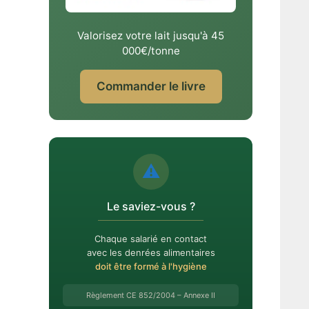
Valorisez votre lait jusqu'à 45
000€/tonne
Commander le livre
⚠️
Le saviez-vous ?
Chaque salarié en contact
avec les denrées alimentaires
doit être formé à l'hygiène
Règlement CE 852/2004 – Annexe II