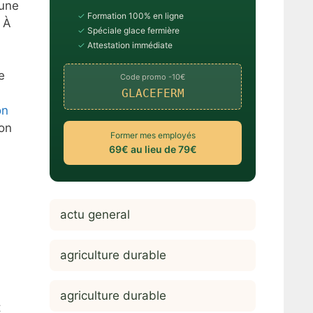
 une
✓
Formation 100% en ligne
. À
✓
Spéciale glace fermière
✓
Attestation immédiate
e
Code promo -10€
GLACEFERM
on
ion
Former mes employés
69€ au lieu de 79€
actu general
agriculture durable
agriculture durable
t