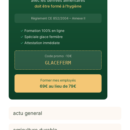
avec les denrées alimentaires
doit être formé à l'hygiène
Règlement CE 852/2004 – Annexe II
✓
Formation 100% en ligne
✓
Spéciale glace fermière
✓
Attestation immédiate
Code promo -10€
GLACEFERM
Former mes employés
69€ au lieu de 79€
actu general
agriculture durable