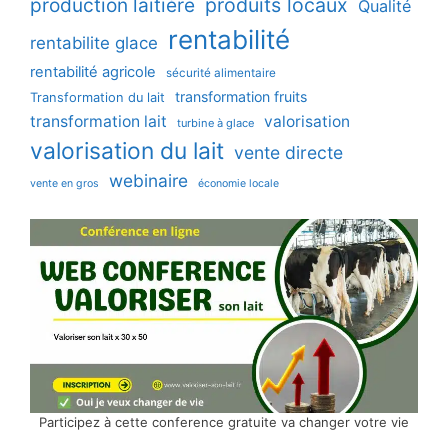
production laitière
produits locaux
Qualité
rentabilité
rentabilite glace
rentabilité agricole
sécurité alimentaire
transformation fruits
Transformation du lait
transformation lait
valorisation
turbine à glace
valorisation du lait
vente directe
webinaire
vente en gros
économie locale
Participez à cette conference gratuite va changer votre vie