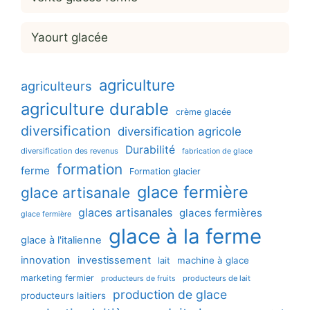
Yaourt glacée
agriculture
agriculteurs
agriculture durable
crème glacée
diversification
diversification agricole
Durabilité
diversification des revenus
fabrication de glace
formation
ferme
Formation glacier
glace fermière
glace artisanale
glaces artisanales
glaces fermières
glace fermière
glace à la ferme
glace à l'italienne
innovation
investissement
machine à glace
lait
marketing fermier
producteurs de lait
producteurs de fruits
production de glace
producteurs laitiers