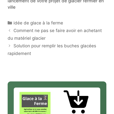
lancement de votre projet de glacier fermier en
ville
Catégories
idée de glace à la ferme
Comment ne pas se faire avoir en achetant
du matériel glacier
Solution pour remplir les buches glacées
rapidement