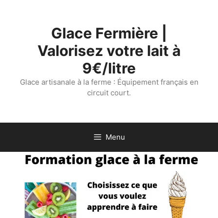
Aller
au
Glace Fermière |
contenu
Valorisez votre lait à
9€/litre
Glace artisanale à la ferme : Équipement français en
circuit court.
Menu