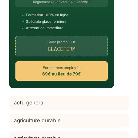
Règlement CE 852/2004 – Annexe II
✓
Formation 100% en ligne
✓
Spéciale glace fermière
✓
Attestation immédiate
Code promo -10€
GLACEFERM
Former mes employés
69€ au lieu de 79€
actu general
agriculture durable