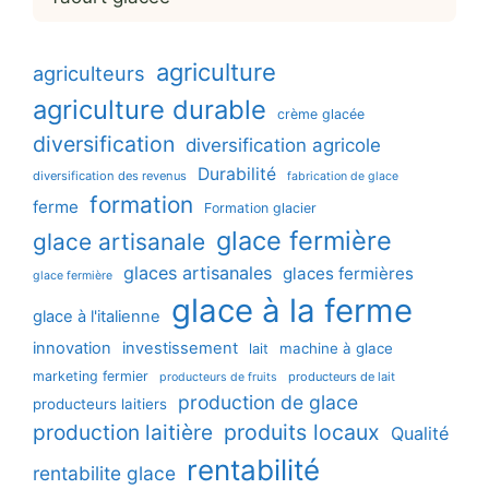
agriculture
agriculteurs
agriculture durable
crème glacée
diversification
diversification agricole
Durabilité
diversification des revenus
fabrication de glace
formation
ferme
Formation glacier
glace fermière
glace artisanale
glaces artisanales
glaces fermières
glace fermière
glace à la ferme
glace à l'italienne
innovation
investissement
machine à glace
lait
marketing fermier
producteurs de lait
producteurs de fruits
production de glace
producteurs laitiers
production laitière
produits locaux
Qualité
rentabilité
rentabilite glace