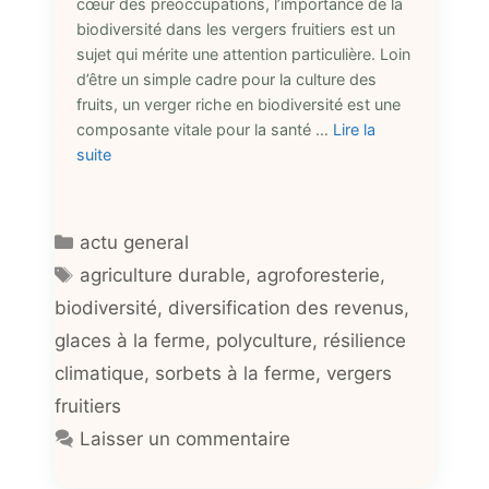
cœur des préoccupations, l’importance de la
biodiversité dans les vergers fruitiers est un
sujet qui mérite une attention particulière. Loin
d’être un simple cadre pour la culture des
fruits, un verger riche en biodiversité est une
composante vitale pour la santé …
Lire la
suite
Catégories
actu general
Étiquettes
agriculture durable
,
agroforesterie
,
biodiversité
,
diversification des revenus
,
glaces à la ferme
,
polyculture
,
résilience
climatique
,
sorbets à la ferme
,
vergers
fruitiers
Laisser un commentaire