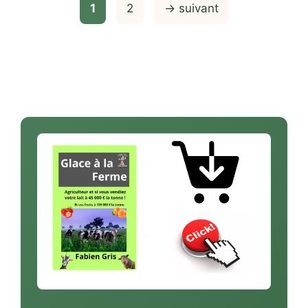
Page
Page
1
2
→
suivant