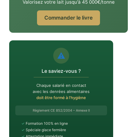
Valorisez votre lait jusqu'à 45 000€/tonne
Commander le livre
⚠️
Le saviez-vous ?
Chaque salarié en contact
avec les denrées alimentaires
doit être formé à l'hygiène
Règlement CE 852/2004 – Annexe II
✓
Formation 100% en ligne
✓
Spéciale glace fermière
✓
Attestation immédiate