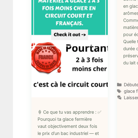
en glac
arômes
Commen
matièr
pour éq
Quelle 
durée 
préserv
du lait
Catégo
Débute
Étique
glace 
Laisse
🍦 Ce que tu vas apprendre : ✅
Pourquoi ta glace fermière
vaut objectivement deux fois
le prix d’un bac industriel — et