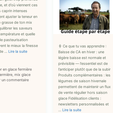
e, et d’où viennent ces
 caprin intenses
t ajuster la teneur en
e grasse de ton mix
uilibrer les saveurs
température et quelle
de pasteurisation
ent le mieux la finesse
🍦 Ce que tu vas apprendre :
 de …
Lire la suite
Baisse de CA en hiver : une
légère baisse est normale et
prévisible — l’essentiel est de
ries
r en glace fermière
l’anticiper plutôt que de la subir
ttes
fermière
,
mix glace
Produits complémentaires : les
r un commentaire
légumes de saison hivernale
permettent de maintenir un flux
de vente régulier hors saison
glace Fidélisation clients :
newsletters personnalisées et
…
Lire la suite