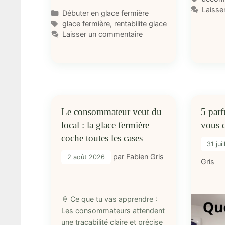
Laisse
Catégories
Débuter en glace fermière
Étiquettes
glace fermière
,
rentabilite glace
Laisser un commentaire
Le consommateur veut du
5 parf
local : la glace fermière
vous d
coche toutes les cases
31 jui
par
Fabien Gris
2 août 2026
Gris
🍦 Ce que tu vas apprendre :
Les consommateurs attendent
une traçabilité claire et précise