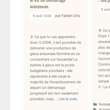
le kit de démarrage
: ma 
minimum
6 aoû
par
Fabien Gris
6 août 2026
🍦 Ce 
Point 1
🍦 Ce que tu vas apprendre :
sincèr
Avec 5 000€, il est possible de
plus d
démarrer une production de
change
glace artisanale fermière en se
t’acco
concentrant sur l’essentiel La
Commen
turbine à glace est le poste
concrè
budgétaire prioritaire : elle
ton act
représente à elle seule la
simple 
majorité de l’investissement de
3 : La 
départ Un démarrage
progressif est non seulement
possible, mais …
Lire la suite
Catégo
Format
Étique
accom