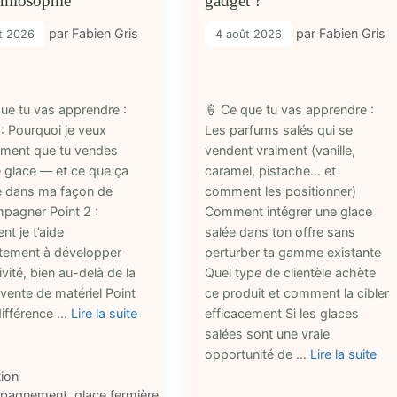
philosophie
gadget ?
par
Fabien Gris
par
Fabien Gris
t 2026
4 août 2026
que tu vas apprendre :
🍦 Ce que tu vas apprendre :
 : Pourquoi je veux
Les parfums salés qui se
ement que tu vendes
vendent vraiment (vanille,
e glace — et ce que ça
caramel, pistache… et
 dans ma façon de
comment les positionner)
mpagner Point 2 :
Comment intégrer une glace
t je t’aide
salée dans ton offre sans
tement à développer
perturber ta gamme existante
ivité, bien au-delà de la
Quel type de clientèle achète
vente de matériel Point
ce produit et comment la cibler
différence …
Lire la suite
efficacement Si les glaces
salées sont une vraie
opportunité de …
Lire la suite
ries
ion
ttes
pagnement
,
glace fermière