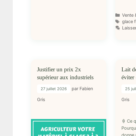
Catégo
Vente 
Étique
glace 
Laisse
Justifier un prix 2x
Lait d
supérieur aux industriels
éviter
par
Fabien
27 juillet 2026
25 jui
Gris
Gris
🍦 Ce 
Pourquo
donne 