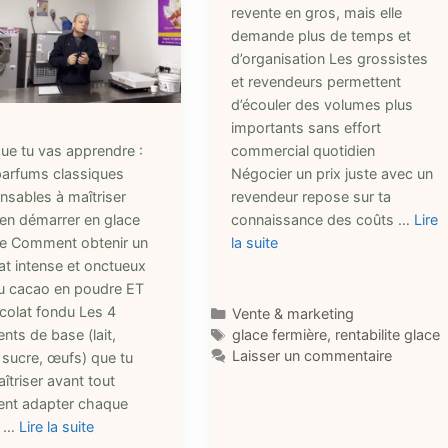
revente en gros, mais elle
demande plus de temps et
d’organisation Les grossistes
et revendeurs permettent
d’écouler des volumes plus
importants sans effort
que tu vas apprendre :
commercial quotidien
parfums classiques
Négocier un prix juste avec un
nsables à maîtriser
revendeur repose sur ta
ien démarrer en glace
connaissance des coûts …
Lire
re Comment obtenir un
la suite
at intense et onctueux
u cacao en poudre ET
colat fondu Les 4
Catégories
Vente & marketing
Étiquettes
ents de base (lait,
glace fermière
,
rentabilite glace
Laisser un commentaire
 sucre, œufs) que tu
îtriser avant tout
nt adapter chaque
e …
Lire la suite