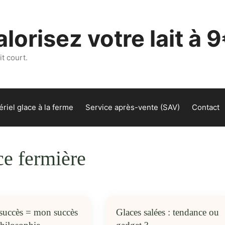
lorisez votre lait à 9
t court.
riel glace à la ferme
Service après-vente (SAV)
Contact
ce fermière
 succès = mon succès
Glaces salées : tendance ou