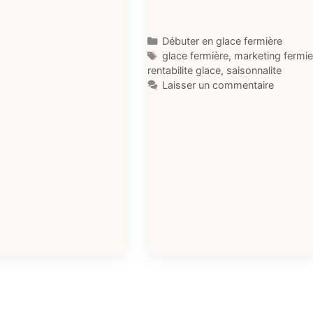
Catégories
Débuter en glace fermière
Étiquettes
glace fermière
,
marketing fermie
rentabilite glace
,
saisonnalite
Laisser un commentaire