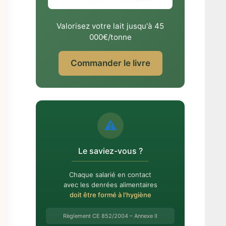
Valorisez votre lait jusqu'à 45
000€/tonne
Commander le livre
⚠️
Le saviez-vous ?
Chaque salarié en contact
avec les denrées alimentaires
doit être formé à l'hygiène
Règlement CE 852/2004 – Annexe II