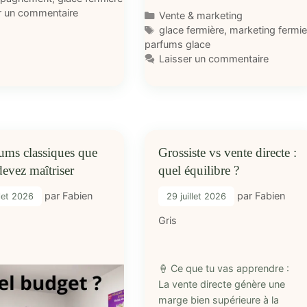
r un commentaire
Catégories
Vente & marketing
Étiquettes
glace fermière
,
marketing fermie
parfums glace
Laisser un commentaire
ums classiques que
Grossiste vs vente directe :
evez maîtriser
quel équilibre ?
par
Fabien
par
Fabien
llet 2026
29 juillet 2026
Gris
🍦 Ce que tu vas apprendre :
La vente directe génère une
marge bien supérieure à la