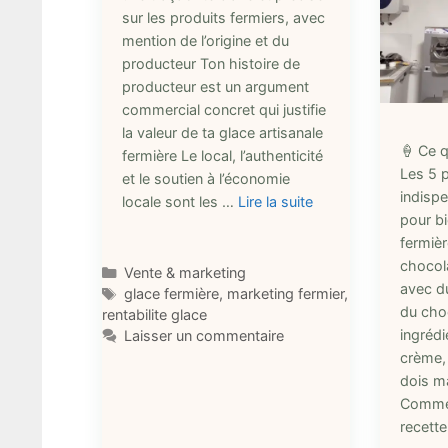
sur les produits fermiers, avec
mention de l’origine et du
producteur Ton histoire de
producteur est un argument
commercial concret qui justifie
la valeur de ta glace artisanale
🍦 Ce 
fermière Le local, l’authenticité
Les 5 
et le soutien à l’économie
indispe
locale sont les …
Lire la suite
pour b
fermiè
chocol
Catégories
Vente & marketing
avec d
Étiquettes
glace fermière
,
marketing fermier
,
du cho
rentabilite glace
ingrédi
Laisser un commentaire
crème,
dois ma
Comme
recett