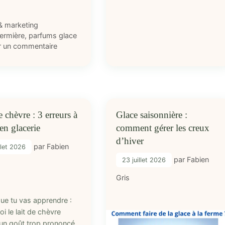
ries
& marketing
ttes
fermière
,
parfums glace
r un commentaire
e chèvre : 3 erreurs à
Glace saisonnière :
 en glacerie
comment gérer les creux
d’hiver
par
Fabien
llet 2026
par
Fabien
23 juillet 2026
Gris
que tu vas apprendre :
i le lait de chèvre
un goût trop prononcé