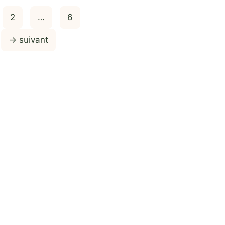
e
Page
Page
2
…
6
→
suivant