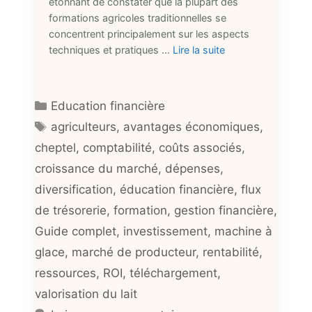
étonnant de constater que la plupart des
formations agricoles traditionnelles se
concentrent principalement sur les aspects
techniques et pratiques …
Lire la suite
Catégories
Education financière
Étiquettes
agriculteurs
,
avantages économiques
,
cheptel
,
comptabilité
,
coûts associés
,
croissance du marché
,
dépenses
,
diversification
,
éducation financière
,
flux
de trésorerie
,
formation
,
gestion financière
,
Guide complet
,
investissement
,
machine à
glace
,
marché de producteur
,
rentabilité
,
ressources
,
ROI
,
téléchargement
,
valorisation du lait