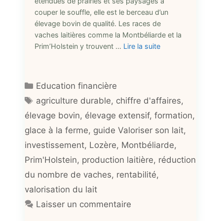
étendues de prairies et ses paysages à
couper le souffle, elle est le berceau d’un
élevage bovin de qualité. Les races de
vaches laitières comme la Montbéliarde et la
Prim’Holstein y trouvent …
Lire la suite
Catégories
Education financière
Étiquettes
agriculture durable
,
chiffre d'affaires
,
élevage bovin
,
élevage extensif
,
formation
,
glace à la ferme
,
guide Valoriser son lait
,
investissement
,
Lozère
,
Montbéliarde
,
Prim'Holstein
,
production laitière
,
réduction
du nombre de vaches
,
rentabilité
,
valorisation du lait
Laisser un commentaire