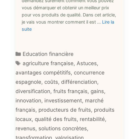
demandez sûrement comment vous pouvez
vous démarquer et obtenir un meilleur prix
pour vos produits de qualité. Dans cet article,
je vais vous montrer comment il est …
Lire la
suite
Catégories
Education financière
Étiquettes
agriculture française
,
Astuces
,
avantages compétitifs
,
concurrence
espagnole
,
coûts
,
différenciation
,
diversification
,
fruits français
,
gains
,
innovation
,
investissement
,
marché
français
,
producteurs de fruits
,
produits
locaux
,
qualité des fruits
,
rentabilité
,
revenus
,
solutions concrètes
,
transformation
,
valorisation