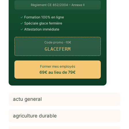
Règlement CE 852/2004 – Annexe II
✓
Formation 100% en ligne
✓
Spéciale glace fermière
✓
Attestation immédiate
Code promo -10€
GLACEFERM
Former mes employés
69€ au lieu de 79€
actu general
agriculture durable