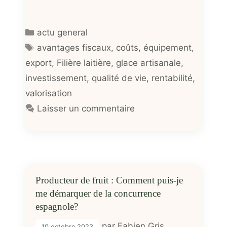
Catégories
actu general
Étiquettes
avantages fiscaux
,
coûts
,
équipement
,
export
,
Filière laitière
,
glace artisanale
,
investissement
,
qualité de vie
,
rentabilité
,
valorisation
Laisser un commentaire
Producteur de fruit : Comment puis-je
me démarquer de la concurrence
espagnole?
par
Fabien Gris
10 octobre 2023