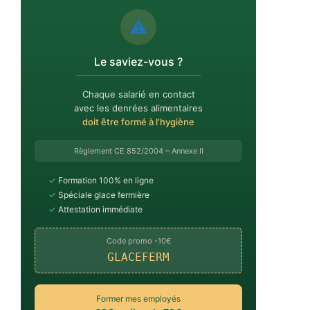
⚠️
Le saviez-vous ?
Chaque salarié en contact
avec les denrées alimentaires
doit être formé à l'hygiène
Règlement CE 852/2004 – Annexe II
✓
Formation 100% en ligne
✓
Spéciale glace fermière
✓
Attestation immédiate
Code promo -10€
GLACEFERM
Former mes employés