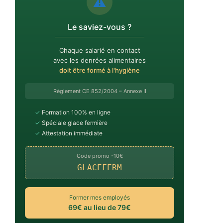
⚠️
Le saviez-vous ?
Chaque salarié en contact
avec les denrées alimentaires
doit être formé à l'hygiène
Règlement CE 852/2004 – Annexe II
✓
Formation 100% en ligne
✓
Spéciale glace fermière
✓
Attestation immédiate
Code promo -10€
GLACEFERM
Former mes employés
69€ au lieu de 79€