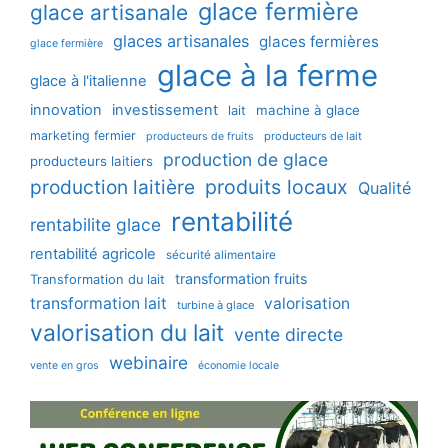
glace fermière
glace artisanale
glaces artisanales
glaces fermières
glace fermière
glace à la ferme
glace à l'italienne
innovation
investissement
machine à glace
lait
marketing fermier
producteurs de lait
producteurs de fruits
production de glace
producteurs laitiers
production laitière
produits locaux
Qualité
rentabilité
rentabilite glace
rentabilité agricole
sécurité alimentaire
transformation fruits
Transformation du lait
transformation lait
valorisation
turbine à glace
valorisation du lait
vente directe
webinaire
vente en gros
économie locale