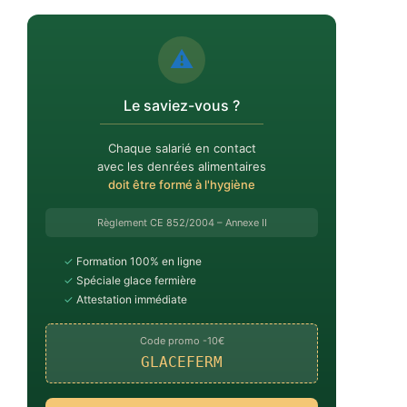
⚠️
Le saviez-vous ?
Chaque salarié en contact
avec les denrées alimentaires
doit être formé à l'hygiène
Règlement CE 852/2004 – Annexe II
✓
Formation 100% en ligne
✓
Spéciale glace fermière
✓
Attestation immédiate
Code promo -10€
GLACEFERM