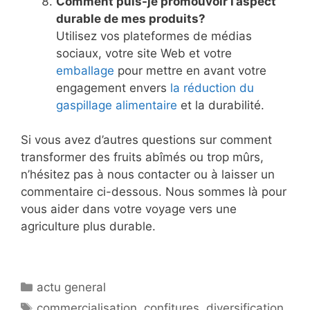
Comment puis-je promouvoir l’aspect
durable de mes produits?
Utilisez vos plateformes de médias
sociaux, votre site Web et votre
emballage
pour mettre en avant votre
engagement envers
la réduction du
gaspillage alimentaire
et la durabilité.
Si vous avez d’autres questions sur comment
transformer des fruits abîmés ou trop mûrs,
n’hésitez pas à nous contacter ou à laisser un
commentaire ci-dessous. Nous sommes là pour
vous aider dans votre voyage vers une
agriculture plus durable.
Catégories
actu general
Étiquettes
commercialisation
,
confitures
,
diversification