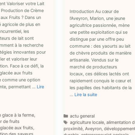
t Valoriser votre Lait
a Production de Crème
Introduction Au cœur de
 aux Fruits ? Dans un
l’Aveyron, Marion, une jeune
 agricole de plus en
agricultrice passionnée, mène
ncurrentiel, les
une petite exploitation qui se
eurs de lait sont
distingue par une offre peu
mment à la recherche
commune : des yaourts au lait
atégies innovantes pour
de chèvre produits de manière
ier et valoriser leur
artisanale. Vendus sur le
ion. Face à ce défi, la
marché de producteurs
lacée aux fruits
locaux, ces délices lactés ont
 comme une option
rapidement conquis le cœur et
ante, permettant …
Lire
les papilles des habitants de la
…
Lire la suite
ries
e glace à la ferme
,
Catégories
actu general
 de fruits
Étiquettes
agriculture locale
,
alimentation 
ttes
glacée aux fruits
,
proximité
,
Aveyron
,
développemen
ation des saveurs
,
durable
,
entrepreneuriat agricole
,