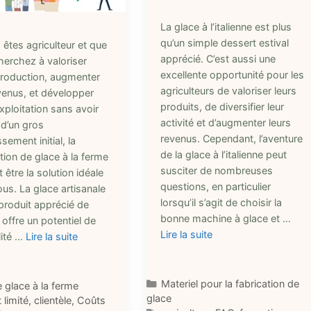
La glace à l’italienne est plus
qu’un simple dessert estival
 êtes agriculteur et que
apprécié. C’est aussi une
herchez à valoriser
excellente opportunité pour les
production, augmenter
agriculteurs de valoriser leurs
venus, et développer
produits, de diversifier leur
xploitation sans avoir
activité et d’augmenter leurs
 d’un gros
revenus. Cependant, l’aventure
ssement initial, la
de la glace à l’italienne peut
ion de glace à la ferme
susciter de nombreuses
t être la solution idéale
questions, en particulier
us. La glace artisanale
lorsqu’il s’agit de choisir la
produit apprécié de
bonne machine à glace et …
 offre un potentiel de
Lire la suite
lité …
Lire la suite
Catégories
Materiel pour la fabrication de
ries
e glace à la ferme
glace
ttes
 limité
,
clientèle
,
Coûts