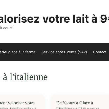
lorisez votre lait à 9
t court.
riel glace à la ferme
Service après-vente (SAV)
Contact
 à l'italienne
nt valoriser votre
De Yaourt à Glace à