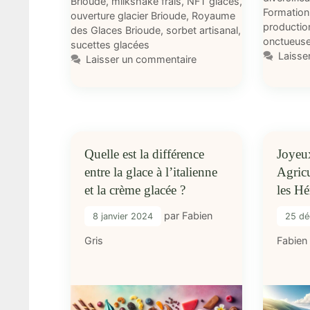
Brioude
,
milkshake frais
,
NFT glaces
,
Formation 
ouverture glacier Brioude
,
Royaume
production
des Glaces Brioude
,
sorbet artisanal
,
onctueus
sucettes glacées
Laisse
Laisser un commentaire
Quelle est la différence
Joyeu
entre la glace à l’italienne
Agricu
et la crème glacée ?
les Hé
par
Fabien
8 janvier 2024
25 d
Gris
Fabien