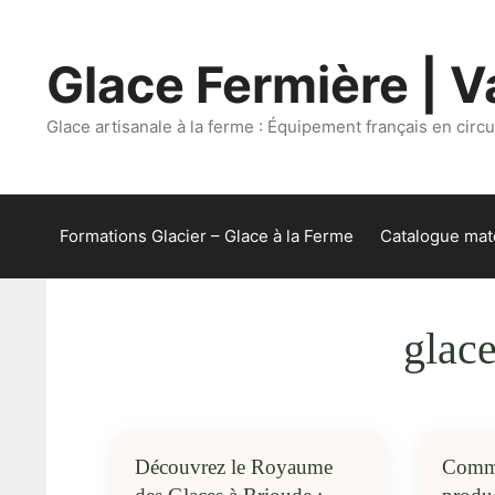
Aller
au
Glace Fermière | Va
contenu
Glace artisanale à la ferme : Équipement français en circui
Formations Glacier – Glace à la Ferme
Catalogue maté
glace
Découvrez le Royaume
Comme