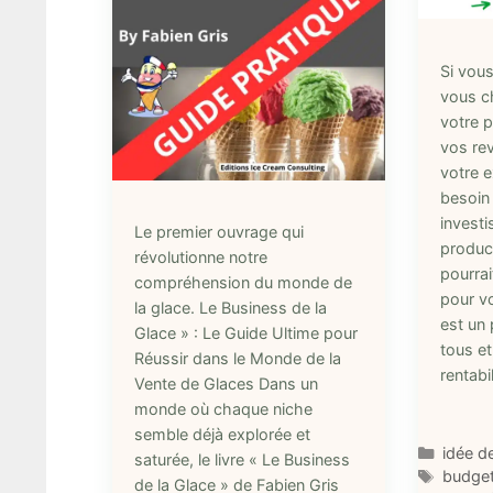
Si vous
vous c
votre 
vos re
votre e
besoin
investi
Le premier ouvrage qui
product
révolutionne notre
pourrai
compréhension du monde de
pour vo
la glace. Le Business de la
est un 
Glace » : Le Guide Ultime pour
tous et
Réussir dans le Monde de la
rentabi
Vente de Glaces Dans un
monde où chaque niche
semble déjà explorée et
Catégo
idée d
saturée, le livre « Le Business
Étique
budget
de la Glace » de Fabien Gris