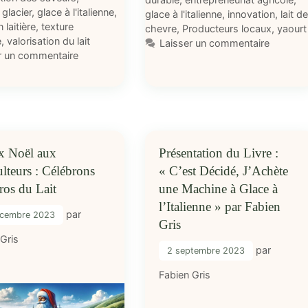
glacier
,
glace à l'italienne
,
glace à l'italienne
,
innovation
,
lait de
 laitière
,
texture
chevre
,
Producteurs locaux
,
yaourt
e
,
valorisation du lait
Laisser un commentaire
r un commentaire
x Noël aux
Présentation du Livre :
lteurs : Célébrons
« C’est Décidé, J’Achète
ros du Lait
une Machine à Glace à
l’Italienne » par Fabien
par
écembre 2023
Gris
 Gris
par
2 septembre 2023
Fabien Gris