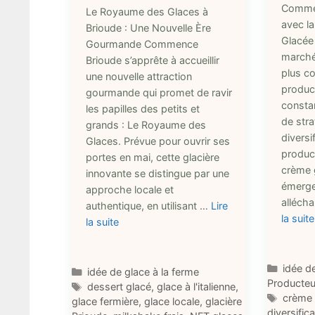
Commen
Le Royaume des Glaces à
avec l
Brioude : Une Nouvelle Ère
Glacée
Gourmande Commence
marché
Brioude s’apprête à accueillir
plus co
une nouvelle attraction
product
gourmande qui promet de ravir
consta
les papilles des petits et
de str
grands : Le Royaume des
diversif
Glaces. Prévue pour ouvrir ses
product
portes en mai, cette glacière
crème g
innovante se distingue par une
émerge
approche locale et
alléch
authentique, en utilisant …
Lire
la suite
la suite
Catégo
idée d
Catégories
idée de glace à la ferme
Producteur
Étiquettes
dessert glacé
,
glace à l'italienne
,
Étique
crème 
glace fermière
,
glace locale
,
glacière
diversific