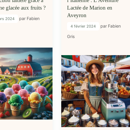
tion laitière grâce à
l’Italienne : L’Aventure
me glacée aux fruits ?
Lactée de Marion en
Aveyron
par
Fabien
ars 2024
par
Fabien
4 février 2024
Gris