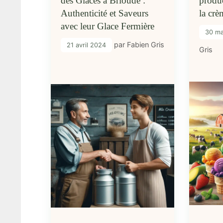
des Glaces à Brioude :
produc
Authenticité et Saveurs
la crè
avec leur Glace Fermière
30 m
par
Fabien Gris
21 avril 2024
Gris