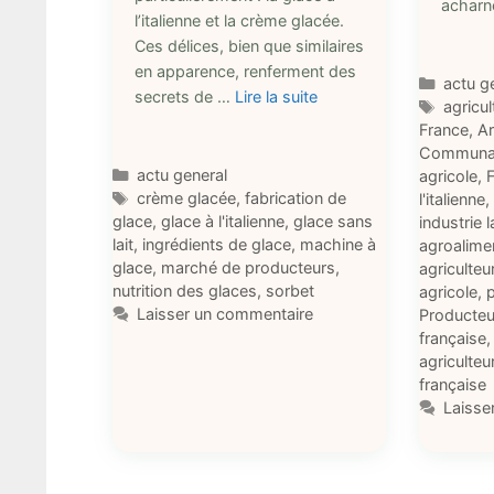
achar
l’italienne et la crème glacée.
Ces délices, bien que similaires
en apparence, renferment des
Catégo
actu g
secrets de …
Lire la suite
Étique
agricul
France
,
Ar
Communau
Catégories
actu general
agricole
,
F
Étiquettes
crème glacée
,
fabrication de
l'italienne
glace
,
glace à l'italienne
,
glace sans
industrie l
lait
,
ingrédients de glace
,
machine à
agroalime
glace
,
marché de producteurs
,
agriculteu
nutrition des glaces
,
sorbet
agricole
,
p
Laisser un commentaire
Producteu
française
agriculteu
française
Laisse