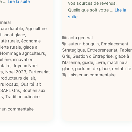
né …
Lire la suite
vos sources de revenus.
Quelle que soit votre …
Lire la
suite
ries
eneral
ttes
ture durable
,
Agriculture
tisanat glace
,
Catégories
actu general
té rurale
,
économie
Étiquettes
auteur
,
bouquin
,
Emplacement
ierté rurale
,
glace à
Stratégique
,
Entrepreneuriat
,
Fabie
,
Hommage agriculteurs
,
Gris
,
Gestion d'Entreprise
,
glace à
aitière
,
innovation
l'italienne
,
guide
,
Livre
,
machine à
ntaire
,
Joyeux Noël
glace
,
parfums de glace
,
rentabilité
rs
,
Noël 2023
,
Partenariat
Laisser un commentaire
roducteurs de lait
,
rs locaux
,
Qualité lait
,
SARL Gris
,
Soutien aux
rs
,
Tradition culinaire
r un commentaire