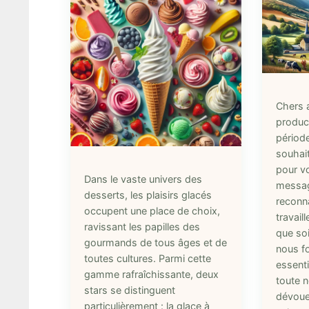
Chers a
product
période
souhai
pour v
Dans le vaste univers des
messag
desserts, les plaisirs glacés
reconn
occupent une place de choix,
travail
ravissant les papilles des
que soi
gourmands de tous âges et de
nous fo
toutes cultures. Parmi cette
essenti
gamme rafraîchissante, deux
toute n
stars se distinguent
dévoue
particulièrement : la glace à