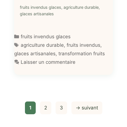
fruits invendus glaces, agriculture durable,
glaces artisanales
Catégories
fruits invendus glaces
Étiquettes
agriculture durable
,
fruits invendus
,
glaces artisanales
,
transformation fruits
Laisser un commentaire
Page
Page
Page
1
2
3
→
suivant