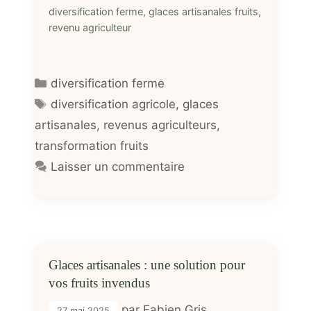
diversification ferme, glaces artisanales fruits,
revenu agriculteur
Catégories
diversification ferme
Étiquettes
diversification agricole
,
glaces
artisanales
,
revenus agriculteurs
,
transformation fruits
Laisser un commentaire
Glaces artisanales : une solution pour
vos fruits invendus
par
Fabien Gris
27 mai 2025