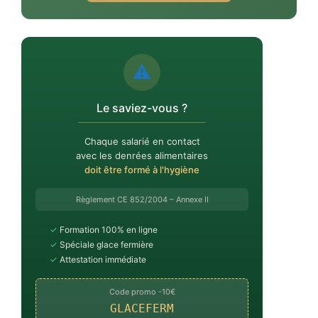
⚠️
Le saviez-vous ?
Chaque salarié en contact
avec les denrées alimentaires
doit être formé à l'hygiène
Règlement CE 852/2004 – Annexe II
✓
Formation 100% en ligne
✓
Spéciale glace fermière
✓
Attestation immédiate
Code promo -10€
GLACEFERM