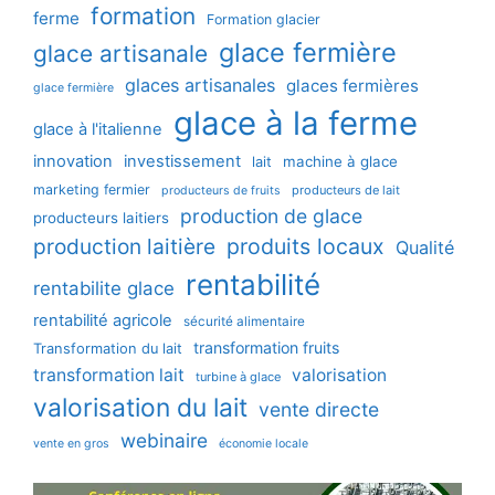
formation
ferme
Formation glacier
glace fermière
glace artisanale
glaces artisanales
glaces fermières
glace fermière
glace à la ferme
glace à l'italienne
innovation
investissement
machine à glace
lait
marketing fermier
producteurs de lait
producteurs de fruits
production de glace
producteurs laitiers
production laitière
produits locaux
Qualité
rentabilité
rentabilite glace
rentabilité agricole
sécurité alimentaire
transformation fruits
Transformation du lait
transformation lait
valorisation
turbine à glace
valorisation du lait
vente directe
webinaire
vente en gros
économie locale