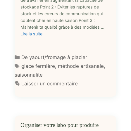
de travail et en augmentant ta capacité de
stockage Point 2 : Éviter les ruptures de
stock et les erreurs de communication qui
coûtent cher en haute saison Point 3 :
Maintenir ta qualité grâce à des modèles …
Lire la suite
Catégories
De yaourt/fromage à glacier
Étiquettes
glace fermière
,
méthode artisanale
,
saisonnalite
Laisser un commentaire
Organiser votre labo pour produire