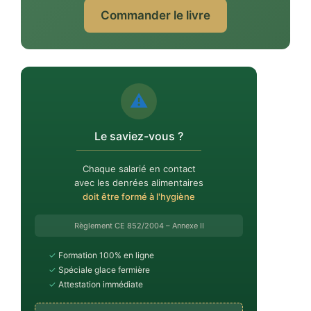
Commander le livre
⚠️
Le saviez-vous ?
Chaque salarié en contact
avec les denrées alimentaires
doit être formé à l'hygiène
Règlement CE 852/2004 – Annexe II
✓
Formation 100% en ligne
✓
Spéciale glace fermière
✓
Attestation immédiate