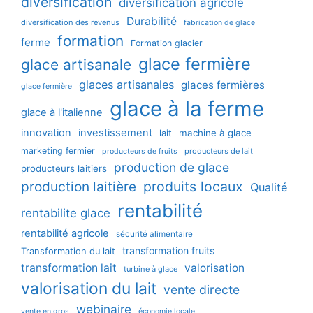
diversification
diversification agricole
Durabilité
diversification des revenus
fabrication de glace
formation
ferme
Formation glacier
glace fermière
glace artisanale
glaces artisanales
glaces fermières
glace fermière
glace à la ferme
glace à l'italienne
innovation
investissement
machine à glace
lait
marketing fermier
producteurs de lait
producteurs de fruits
production de glace
producteurs laitiers
production laitière
produits locaux
Qualité
rentabilité
rentabilite glace
rentabilité agricole
sécurité alimentaire
transformation fruits
Transformation du lait
transformation lait
valorisation
turbine à glace
valorisation du lait
vente directe
webinaire
vente en gros
économie locale