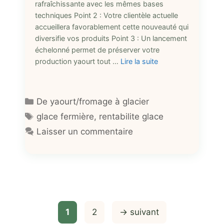
rafraîchissante avec les mêmes bases
techniques Point 2 : Votre clientèle actuelle
accueillera favorablement cette nouveauté qui
diversifie vos produits Point 3 : Un lancement
échelonné permet de préserver votre
production yaourt tout …
Lire la suite
Catégories
De yaourt/fromage à glacier
Étiquettes
glace fermière
,
rentabilite glace
Laisser un commentaire
Page
Page
1
2
→
suivant