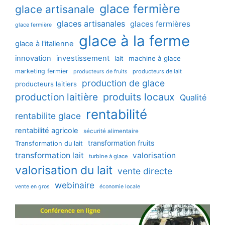
glace fermière
glace artisanale
glaces artisanales
glaces fermières
glace fermière
glace à la ferme
glace à l'italienne
innovation
investissement
machine à glace
lait
marketing fermier
producteurs de lait
producteurs de fruits
production de glace
producteurs laitiers
production laitière
produits locaux
Qualité
rentabilité
rentabilite glace
rentabilité agricole
sécurité alimentaire
transformation fruits
Transformation du lait
transformation lait
valorisation
turbine à glace
valorisation du lait
vente directe
webinaire
vente en gros
économie locale