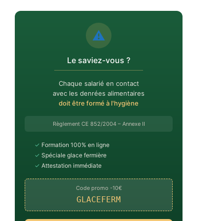
⚠️
Le saviez-vous ?
Chaque salarié en contact
avec les denrées alimentaires
doit être formé à l'hygiène
Règlement CE 852/2004 – Annexe II
✓
Formation 100% en ligne
✓
Spéciale glace fermière
✓
Attestation immédiate
Code promo -10€
GLACEFERM