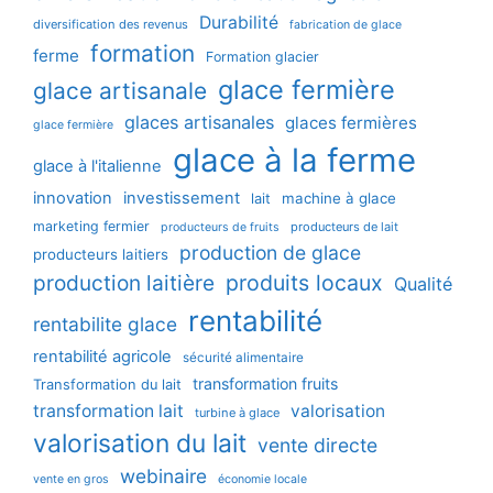
Durabilité
diversification des revenus
fabrication de glace
formation
ferme
Formation glacier
glace fermière
glace artisanale
glaces artisanales
glaces fermières
glace fermière
glace à la ferme
glace à l'italienne
innovation
investissement
machine à glace
lait
marketing fermier
producteurs de lait
producteurs de fruits
production de glace
producteurs laitiers
production laitière
produits locaux
Qualité
rentabilité
rentabilite glace
rentabilité agricole
sécurité alimentaire
transformation fruits
Transformation du lait
transformation lait
valorisation
turbine à glace
valorisation du lait
vente directe
webinaire
vente en gros
économie locale