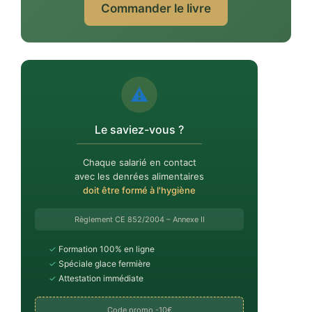
Commander le livre
⚠️
Le saviez-vous ?
Chaque salarié en contact
avec les denrées alimentaires
doit être formé à l'hygiène
Règlement CE 852/2004 – Annexe II
✓
Formation 100% en ligne
✓
Spéciale glace fermière
✓
Attestation immédiate
Code promo -10€