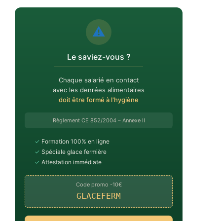
⚠️
Le saviez-vous ?
Chaque salarié en contact
avec les denrées alimentaires
doit être formé à l'hygiène
Règlement CE 852/2004 – Annexe II
✓
Formation 100% en ligne
✓
Spéciale glace fermière
✓
Attestation immédiate
Code promo -10€
GLACEFERM