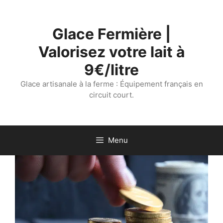
Aller
au
Glace Fermière |
contenu
Valorisez votre lait à
9€/litre
Glace artisanale à la ferme : Équipement français en
circuit court.
Menu