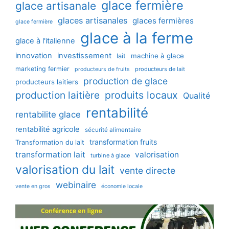
glace fermière
glace artisanale
glaces artisanales
glaces fermières
glace fermière
glace à la ferme
glace à l'italienne
innovation
investissement
machine à glace
lait
marketing fermier
producteurs de lait
producteurs de fruits
production de glace
producteurs laitiers
production laitière
produits locaux
Qualité
rentabilité
rentabilite glace
rentabilité agricole
sécurité alimentaire
transformation fruits
Transformation du lait
transformation lait
valorisation
turbine à glace
valorisation du lait
vente directe
webinaire
vente en gros
économie locale