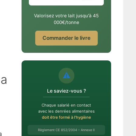
Valorisez votre lait jusqu'à 45
000€/tonne
Commander le livre
⚠️
la
Le saviez-vous ?
Chaque salarié en contact
avec les denrées alimentaires
doit être formé à l'hygiène
Règlement CE 852/2004 – Annexe II
a