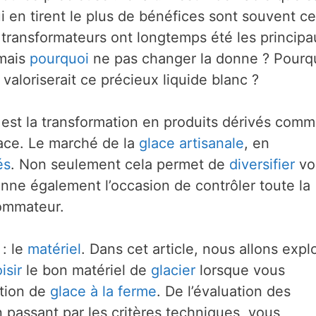
i en tirent le plus de bénéfices sont souvent c
es transformateurs ont longtemps été les princip
mais
pourquoi
ne pas changer la donne ? Pourq
i valoriserait ce précieux liquide blanc ?
t est la transformation en produits dérivés com
glace. Le marché de la
glace artisanale
, en
és
. Non seulement cela permet de
diversifier
vo
nne également l’occasion de contrôler toute la
ommateur.
 : le
matériel
. Dans cet article, nous allons expl
isir
le bon matériel de
glacier
lorsque vous
ction de
glace à la ferme
. De l’évaluation des
n passant par les critères techniques, vous