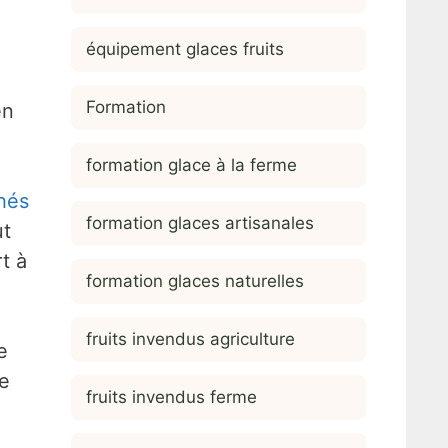
équipement glaces fruits
Formation
n
formation glace à la ferme
hés
formation glaces artisanales
t
t à
formation glaces naturelles
fruits invendus agriculture
e
de
fruits invendus ferme