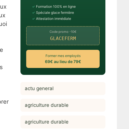
eux
✓
Formation 100% en ligne
✓
Spéciale glace fermière
aux
✓
Attestation immédiate
uoi
Code promo -10€
GLACEFERM
me
Former mes employés
69€ au lieu de 79€
s
actu general
orer
agriculture durable
agriculture durable