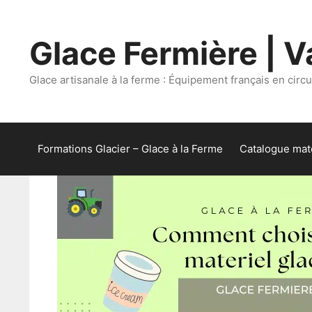
Aller
au
Glace Fermière | Va
contenu
Glace artisanale à la ferme : Équipement français en circui
Formations Glacier – Glace à la Ferme
Catalogue maté