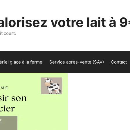
lorisez votre lait à 9
t court.
riel glace à la ferme
Service après-vente (SAV)
Contact