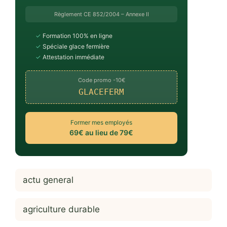
Règlement CE 852/2004 – Annexe II
✓
Formation 100% en ligne
✓
Spéciale glace fermière
✓
Attestation immédiate
Code promo -10€
GLACEFERM
Former mes employés
69€ au lieu de 79€
actu general
agriculture durable