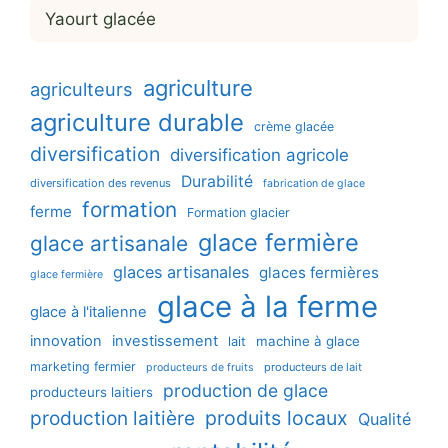
Yaourt glacée
agriculture
agriculteurs
agriculture durable
crème glacée
diversification
diversification agricole
Durabilité
diversification des revenus
fabrication de glace
formation
ferme
Formation glacier
glace fermière
glace artisanale
glaces artisanales
glaces fermières
glace fermière
glace à la ferme
glace à l'italienne
innovation
investissement
machine à glace
lait
marketing fermier
producteurs de lait
producteurs de fruits
production de glace
producteurs laitiers
production laitière
produits locaux
Qualité