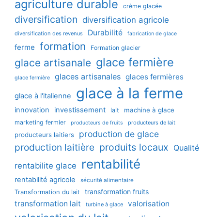
agriculture durable
crème glacée
diversification
diversification agricole
Durabilité
diversification des revenus
fabrication de glace
formation
ferme
Formation glacier
glace fermière
glace artisanale
glaces artisanales
glaces fermières
glace fermière
glace à la ferme
glace à l'italienne
innovation
investissement
machine à glace
lait
marketing fermier
producteurs de lait
producteurs de fruits
production de glace
producteurs laitiers
production laitière
produits locaux
Qualité
rentabilité
rentabilite glace
rentabilité agricole
sécurité alimentaire
transformation fruits
Transformation du lait
transformation lait
valorisation
turbine à glace