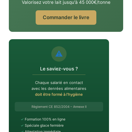
Valorisez votre lait jusqu'à 45 000€/tonne
Commander le livre
⚠️
Le saviez-vous ?
Chaque salarié en contact
avec les denrées alimentaires
doit être formé à l'hygiène
Règlement CE 852/2004 – Annexe II
✓
Formation 100% en ligne
✓
Spéciale glace fermière
✓
Attestation immédiate