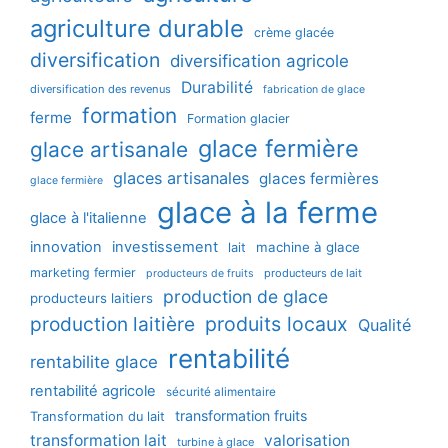
agriculture durable
crème glacée
diversification
diversification agricole
Durabilité
diversification des revenus
fabrication de glace
formation
ferme
Formation glacier
glace fermière
glace artisanale
glaces artisanales
glaces fermières
glace fermière
glace à la ferme
glace à l'italienne
innovation
investissement
machine à glace
lait
marketing fermier
producteurs de lait
producteurs de fruits
production de glace
producteurs laitiers
production laitière
produits locaux
Qualité
rentabilité
rentabilite glace
rentabilité agricole
sécurité alimentaire
transformation fruits
Transformation du lait
transformation lait
valorisation
turbine à glace