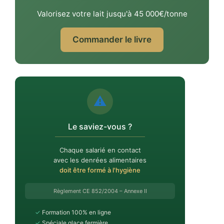
Valorisez votre lait jusqu'à 45 000€/tonne
Commander le livre
⚠️
Le saviez-vous ?
Chaque salarié en contact
avec les denrées alimentaires
doit être formé à l'hygiène
Règlement CE 852/2004 – Annexe II
✓
Formation 100% en ligne
✓
Spéciale glace fermière