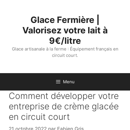
Aller
au
Glace Fermière |
contenu
Valorisez votre lait à
9€/litre
Glace artisanale à la ferme : Équipement français en
circuit court.
Menu
Comment développer votre
entreprise de crème glacée
en circuit court
21 octobre 2022
par
Fabien Gris