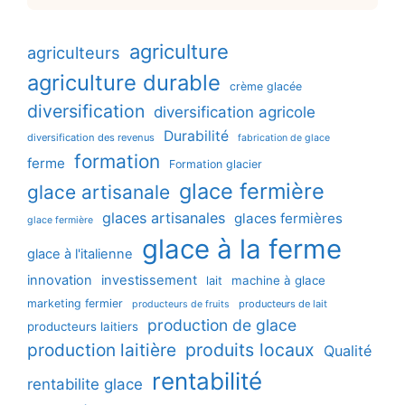
agriculture
agriculteurs
agriculture durable
crème glacée
diversification
diversification agricole
Durabilité
diversification des revenus
fabrication de glace
formation
ferme
Formation glacier
glace fermière
glace artisanale
glaces artisanales
glaces fermières
glace fermière
glace à la ferme
glace à l'italienne
innovation
investissement
machine à glace
lait
marketing fermier
producteurs de lait
producteurs de fruits
production de glace
producteurs laitiers
production laitière
produits locaux
Qualité
rentabilité
rentabilite glace