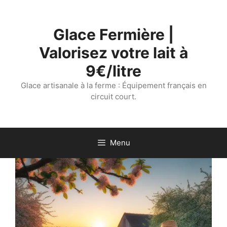
Aller
au
Glace Fermière |
contenu
Valorisez votre lait à
9€/litre
Glace artisanale à la ferme : Équipement français en
circuit court.
Menu