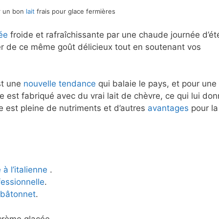
ur un bon
lait
frais pour glace fermières
ée
froide et rafraîchissante par une chaude journée d’ét
ter de ce même goût délicieux tout en soutenant vos
t une
nouvelle tendance
qui balaie le pays, et pour une
est fabriqué avec du vrai lait de chèvre, ce qui lui do
le est pleine de nutriments et d’autres
avantages
pour la
à l’italienne
.
fessionnelle
.
 bâtonnet
.
crème glacée.