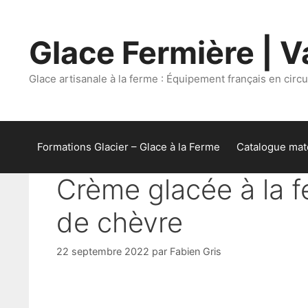
Aller
au
Glace Fermière | Va
contenu
Glace artisanale à la ferme : Équipement français en circui
Formations Glacier – Glace à la Ferme
Catalogue maté
Crème glacée à la fe
de chèvre
22 septembre 2022
par
Fabien Gris