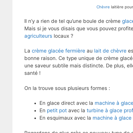
Chèvre
laitière po
Il n’y a rien de tel qu’une boule de crème
glac
Mais si je vous disais que vous pouvez profi
agriculteurs
locaux ?
La
crème glacée fermière
au
lait de chèvre
es
bonne raison. Ce type unique de crème glacée 
une saveur subtile mais distincte. De plus, el
santé !
On la trouve sous plusieurs formes :
En glace direct avec la
machine à glace 
En
petit pot
avec la
turbine à glace pro
En esquimaux avec la
machine à glace
Regardons de plus près ce nouveau type de 