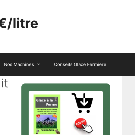
€/litre
Nos Machines
Conseils Glace Fermière
it