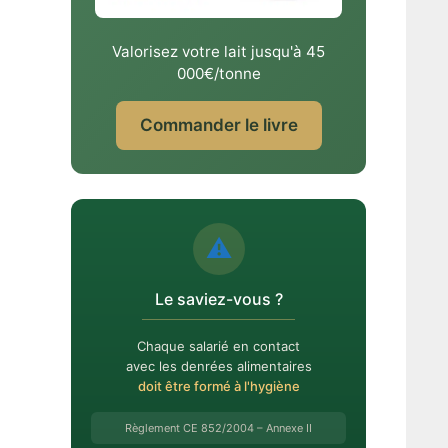
Valorisez votre lait jusqu'à 45
000€/tonne
Commander le livre
⚠️
Le saviez-vous ?
Chaque salarié en contact
avec les denrées alimentaires
doit être formé à l'hygiène
Règlement CE 852/2004 – Annexe II