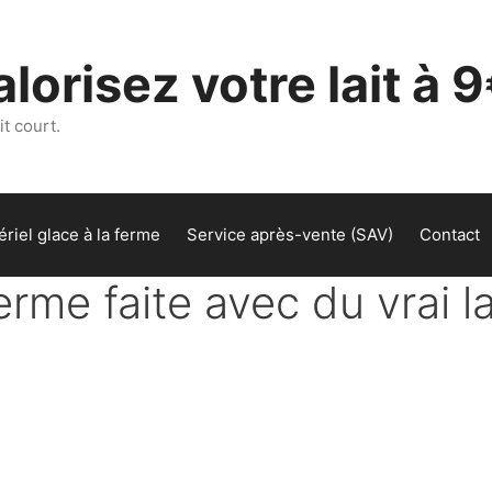
lorisez votre lait à 9
t court.
riel glace à la ferme
Service après-vente (SAV)
Contact
rme faite avec du vrai la