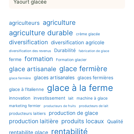
Yaourt glacée
agriculture
agriculteurs
agriculture durable
crème glacée
diversification
diversification agricole
Durabilité
diversification des revenus
fabrication de glace
formation
ferme
Formation glacier
glace fermière
glace artisanale
glaces artisanales
glaces fermières
glace fermière
glace à la ferme
glace à l'italienne
innovation
investissement
machine à glace
lait
marketing fermier
producteurs de lait
producteurs de fruits
production de glace
producteurs laitiers
production laitière
produits locaux
Qualité
rentabilité
rentabilite glace