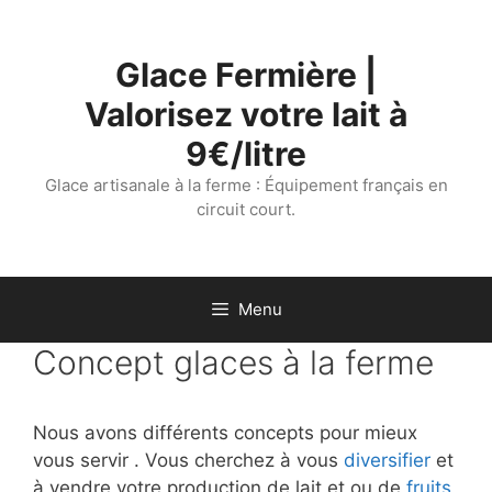
Aller
au
Glace Fermière |
contenu
Valorisez votre lait à
9€/litre
Glace artisanale à la ferme : Équipement français en
circuit court.
Menu
Concept glaces à la ferme
Nous avons différents concepts pour mieux
vous servir . Vous cherchez à vous
diversifier
et
à vendre votre production de lait et ou de
fruits