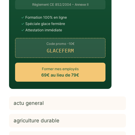
Règlement CE 852/2004 – Annexe II
✓
Formation 100% en ligne
✓
Spéciale glace fermière
✓
Attestation immédiate
Code promo -10€
GLACEFERM
Former mes employés
69€ au lieu de 79€
actu general
agriculture durable