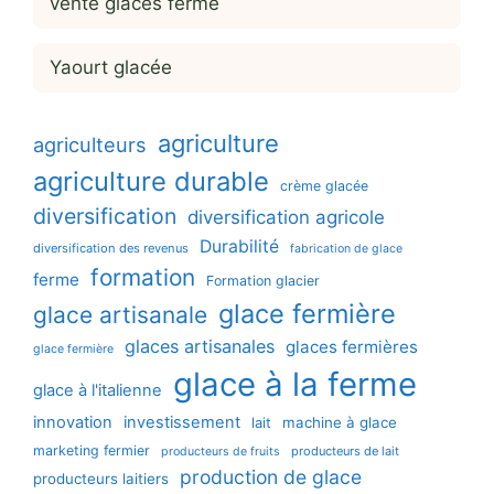
vente glaces ferme
Yaourt glacée
agriculture
agriculteurs
agriculture durable
crème glacée
diversification
diversification agricole
Durabilité
diversification des revenus
fabrication de glace
formation
ferme
Formation glacier
glace fermière
glace artisanale
glaces artisanales
glaces fermières
glace fermière
glace à la ferme
glace à l'italienne
innovation
investissement
machine à glace
lait
marketing fermier
producteurs de lait
producteurs de fruits
production de glace
producteurs laitiers