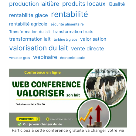
production laitière
produits locaux
Qualité
rentabilité
rentabilite glace
rentabilité agricole
sécurité alimentaire
transformation fruits
Transformation du lait
transformation lait
valorisation
turbine à glace
valorisation du lait
vente directe
webinaire
vente en gros
économie locale
Participez à cette conference gratuite va changer votre vie