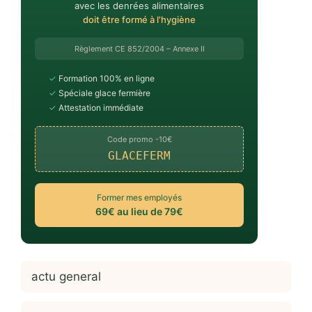
avec les denrées alimentaires
doit être formé à l'hygiène
Règlement CE 852/2004 – Annexe II
✓
Formation 100% en ligne
✓
Spéciale glace fermière
✓
Attestation immédiate
Code promo -10€
GLACEFERM
Former mes employés
69€ au lieu de 79€
actu general