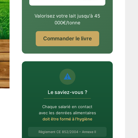
Valorisez votre lait jusqu'à 45
000€/tonne
Commander le livre
⚠️
Le saviez-vous ?
a
Chaque salarié en contact
avec les denrées alimentaires
doit être formé à l'hygiène
Règlement CE 852/2004 – Annexe II