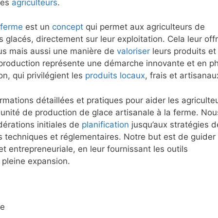
les
agriculteurs
.
ferme
est un
concept
qui permet aux agriculteurs de
 glacés, directement sur leur exploitation. Cela leur off
us mais aussi une manière de
valoriser
leurs produits et 
 de production représente une démarche innovante et en p
, qui privilégient les
produits locaux
, frais et artisanau
formations détaillées et pratiques pour aider les agriculte
 unité de production de glace artisanale à la ferme. Nou
érations initiales de
planification
jusqu’aux stratégies d
 techniques et réglementaires. Notre but est de guider 
 entrepreneuriale, en leur fournissant les outils
 pleine expansion.
le