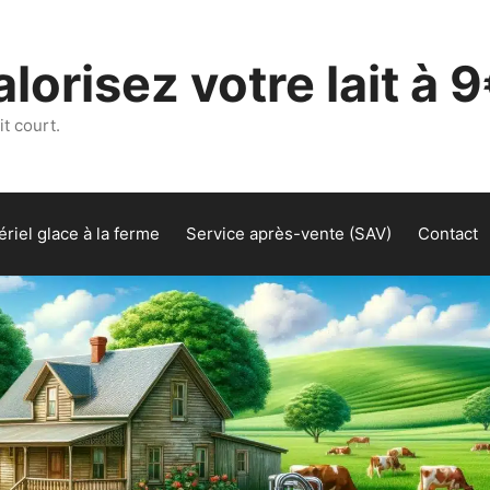
lorisez votre lait à 9
t court.
riel glace à la ferme
Service après-vente (SAV)
Contact