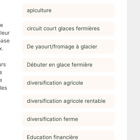
apiculture
re
circuit court glaces fermières
leur
hase
De yaourt/fromage à glacier
x.
urs
Débuter en glace fermière
s
e
diversification agricole
les
diversification agricole rentable
diversification ferme
Education financière