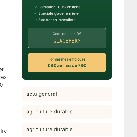
✓
Formation 100% en ligne
✓
Spéciale glace fermière
✓
Attestation immédiate
Code promo -10€
GLACEFERM
Former mes employés
69€ au lieu de 79€
et
des
00
actu general
agriculture durable
agriculture durable
fre