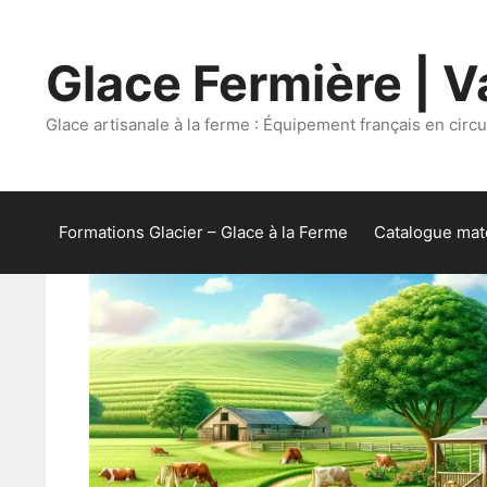
Aller
au
Glace Fermière | Va
contenu
Glace artisanale à la ferme : Équipement français en circui
Formations Glacier – Glace à la Ferme
Catalogue maté