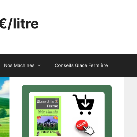
€/litre
Nos Machines
Conseils Glace Fermière