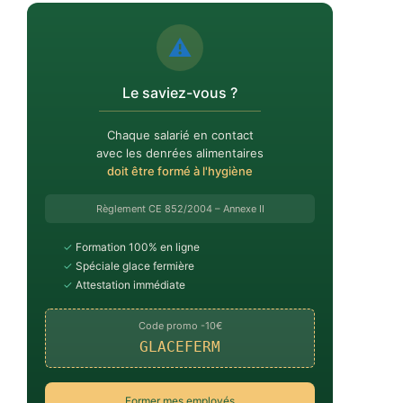
⚠️
Le saviez-vous ?
Chaque salarié en contact
avec les denrées alimentaires
doit être formé à l'hygiène
Règlement CE 852/2004 – Annexe II
✓
Formation 100% en ligne
✓
Spéciale glace fermière
✓
Attestation immédiate
Code promo -10€
GLACEFERM
Former mes employés