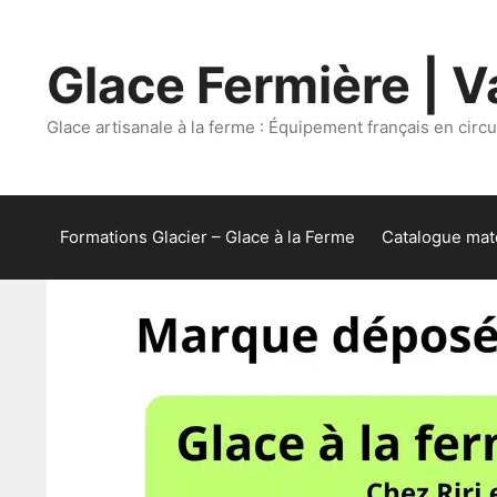
Aller
au
Glace Fermière | Va
contenu
Glace artisanale à la ferme : Équipement français en circui
Formations Glacier – Glace à la Ferme
Catalogue maté