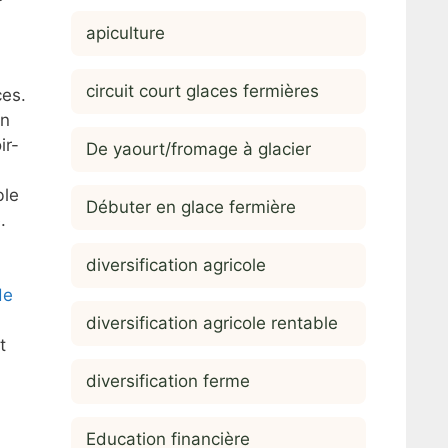
apiculture
circuit court glaces fermières
ces.
un
ir-
De yaourt/fromage à glacier
ble
Débuter en glace fermière
.
diversification agricole
de
diversification agricole rentable
t
diversification ferme
Education financière