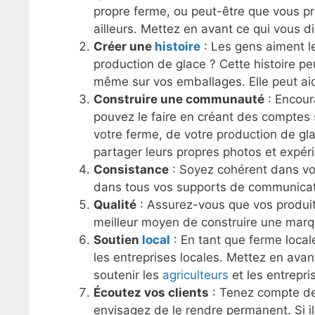
propre ferme, ou peut-être que vous p
ailleurs. Mettez en avant ce qui vous di
Créer une
histoire
: Les gens aiment les
production de glace ? Cette histoire pe
même sur vos emballages. Elle peut aid
Construire une communauté
: Encour
pouvez le faire en créant des comptes
votre ferme, de votre production de gl
partager leurs propres photos et expér
Consistance
: Soyez cohérent dans vot
dans tous vos supports de communicatio
Qualité
: Assurez-vous que vos produits
meilleur moyen de construire une marque
Soutien
local
: En tant que ferme loca
les entreprises locales. Mettez en avan
soutenir les
agriculteurs
et les entrepri
Écoutez vos clients
: Tenez compte des
envisagez de le rendre permanent. Si i