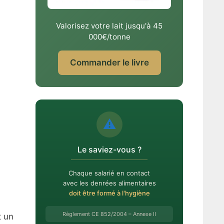
Valorisez votre lait jusqu'à 45
000€/tonne
Commander le livre
⚠️
Le saviez-vous ?
Chaque salarié en contact
avec les denrées alimentaires
doit être formé à l'hygiène
Règlement CE 852/2004 – Annexe II
t un