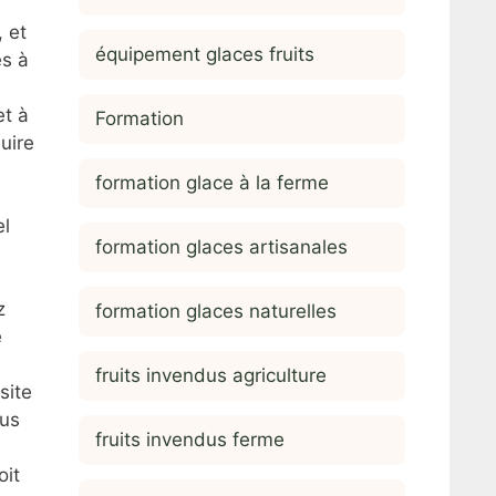
, et
équipement glaces fruits
es à
et à
Formation
uire
formation glace à la ferme
el
formation glaces artisanales
z
formation glaces naturelles
e
fruits invendus agriculture
site
lus
fruits invendus ferme
oit