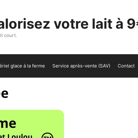
lorisez votre lait à 9
t court.
riel glace à la ferme
Service après-vente (SAV)
Contact