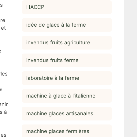
es
HACCP
tre
idée de glace à la ferme
 et
invendus fruits agriculture
e
invendus fruits ferme
yles
laboratoire à la ferme
e
machine à glace à l’italienne
enir
s à
machine glaces artisanales
machine glaces fermières
les