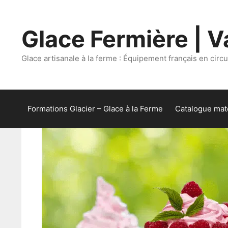
Aller
au
Glace Fermière | Va
contenu
Glace artisanale à la ferme : Équipement français en circui
Formations Glacier – Glace à la Ferme
Catalogue maté