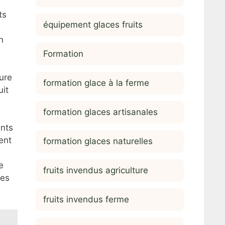
ts
équipement glaces fruits
n
Formation
ure
formation glace à la ferme
uit
formation glaces artisanales
ents
ent
formation glaces naturelles
e
fruits invendus agriculture
ues
fruits invendus ferme