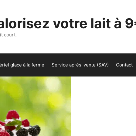
lorisez votre lait à 9
t court.
riel glace à la ferme
Service après-vente (SAV)
Contact