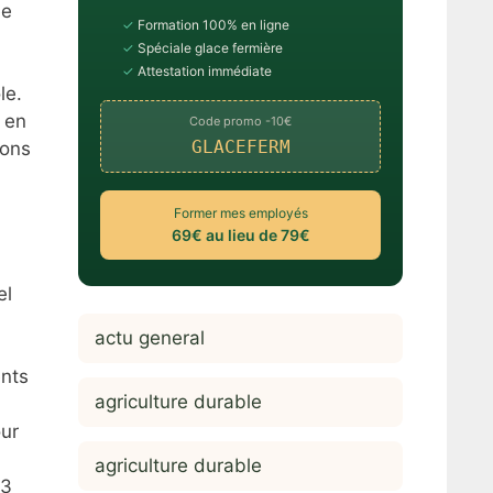
ée
✓
Formation 100% en ligne
n
✓
Spéciale glace fermière
✓
Attestation immédiate
le.
 en
Code promo -10€
GLACEFERM
rons
Former mes employés
69€ au lieu de 79€
el
actu general
ents
agriculture durable
ur
agriculture durable
,3