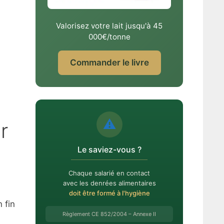
Valorisez votre lait jusqu'à 45
000€/tonne
Commander le livre
⚠️
r
Le saviez-vous ?
Chaque salarié en contact
avec les denrées alimentaires
doit être formé à l'hygiène
 fin
Règlement CE 852/2004 – Annexe II