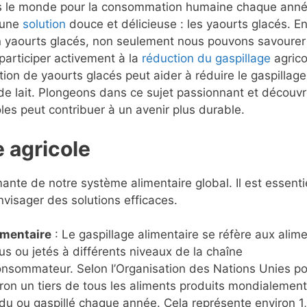
dans le monde pour la consommation humaine chaque ann
u une
solution
douce et délicieuse : les yaourts glacés. E
 yaourts glacés, non seulement nous pouvons savourer
participer activement à la
réduction du gaspillage
agrico
ion de yaourts glacés peut aider à réduire le gaspillage
t de lait. Plongeons dans ce sujet passionnant et découv
es peut contribuer à un avenir plus durable.
 agricole
mante de notre système alimentaire global. Il est essenti
visager des solutions efficaces.
limentaire
: Le gaspillage alimentaire se réfère aux alim
s ou jetés à différents niveaux de la chaîne
nsommateur. Selon l’Organisation des Nations Unies po
nviron un tiers de tous les aliments produits mondialement
u ou gaspillé chaque année. Cela représente environ 1