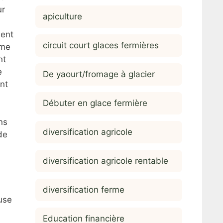
ur
apiculture
ment
circuit court glaces fermières
mme
nt
e
De yaourt/fromage à glacier
nt
Débuter en glace fermière
ns
diversification agricole
de
diversification agricole rentable
diversification ferme
euse
Education financière