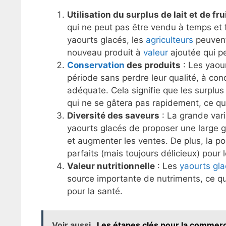
Utilisation du surplus de lait et de fru
qui ne peut pas être vendu à temps et f
yaourts glacés, les
agriculteurs
peuvent
nouveau produit à
valeur
ajoutée qui pe
Conservation
des produits
: Les yaou
période sans perdre leur qualité, à con
adéquate. Cela signifie que les surplus
qui ne se gâtera pas rapidement, ce qui
Diversité des saveurs
: La grande vari
yaourts glacés de proposer une large g
et augmenter les ventes. De plus, la pos
parfaits (mais toujours délicieux) pour 
Valeur nutritionnelle
: Les
yaourts gla
source importante de nutriments, ce qu
pour la santé.
Voir aussi
Les étapes clés pour la commerci