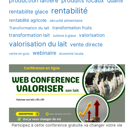
production laitière
produits locaux
Qualité
rentabilité
rentabilite glace
rentabilité agricole
sécurité alimentaire
transformation fruits
Transformation du lait
transformation lait
valorisation
turbine à glace
valorisation du lait
vente directe
webinaire
vente en gros
économie locale
Participez à cette conference gratuite va changer votre vie