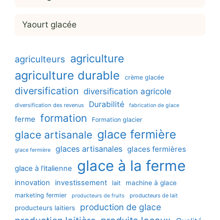
Yaourt glacée
agriculture
agriculteurs
agriculture durable
crème glacée
diversification
diversification agricole
Durabilité
diversification des revenus
fabrication de glace
formation
ferme
Formation glacier
glace fermière
glace artisanale
glaces artisanales
glaces fermières
glace fermière
glace à la ferme
glace à l'italienne
innovation
investissement
machine à glace
lait
marketing fermier
producteurs de lait
producteurs de fruits
production de glace
producteurs laitiers