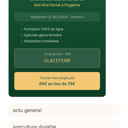
doit être formé à l'hygiène
Règlement CE 852/2004 – Annexe II
✓
Formation 100% en ligne
✓
Spéciale glace fermière
✓
Attestation immédiate
Code promo -10€
GLACEFERM
Former mes employés
69€ au lieu de 79€
actu general
agriculture durable