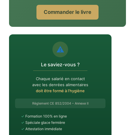
Commander le livre
⚠️
Le saviez-vous ?
Chaque salarié en contact
avec les denrées alimentaires
doit être formé à l'hygiène
Règlement CE 852/2004 – Annexe II
✓
Formation 100% en ligne
✓
Spéciale glace fermière
✓
Attestation immédiate