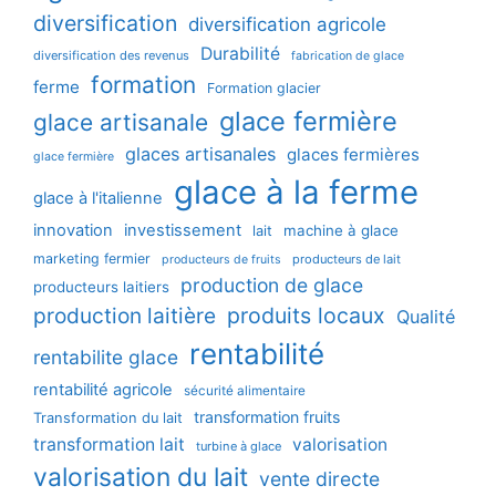
diversification
diversification agricole
Durabilité
diversification des revenus
fabrication de glace
formation
ferme
Formation glacier
glace fermière
glace artisanale
glaces artisanales
glaces fermières
glace fermière
glace à la ferme
glace à l'italienne
innovation
investissement
machine à glace
lait
marketing fermier
producteurs de lait
producteurs de fruits
production de glace
producteurs laitiers
production laitière
produits locaux
Qualité
rentabilité
rentabilite glace
rentabilité agricole
sécurité alimentaire
transformation fruits
Transformation du lait
transformation lait
valorisation
turbine à glace
valorisation du lait
vente directe