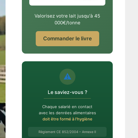
Valorisez votre lait jusqu'à 45
000€/tonne
Commander le livre
⚠️
Le saviez-vous ?
Chaque salarié en contact
avec les denrées alimentaires
doit être formé à l'hygiène
Règlement CE 852/2004 – Annexe II