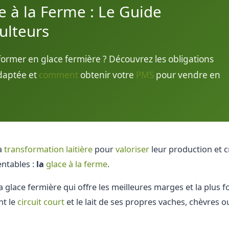
 à la Ferme : Le Guide
ulteurs
sformer en glace fermière ? Découvrez les obligations
aptée et
comment
obtenir votre
PMS
pour vendre en
la
transformation laitière
pour
valoriser
leur production et c
entables :
la
glace à la ferme
.
 glace fermière qui offre les meilleures marges et la plus f
nt le
circuit court
et le lait de ses propres vaches, chèvres o