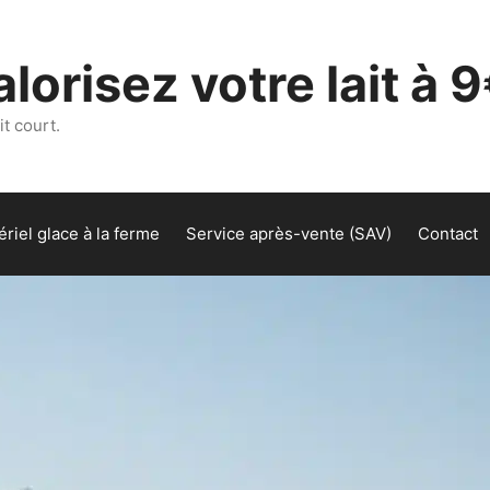
lorisez votre lait à 9
t court.
riel glace à la ferme
Service après-vente (SAV)
Contact