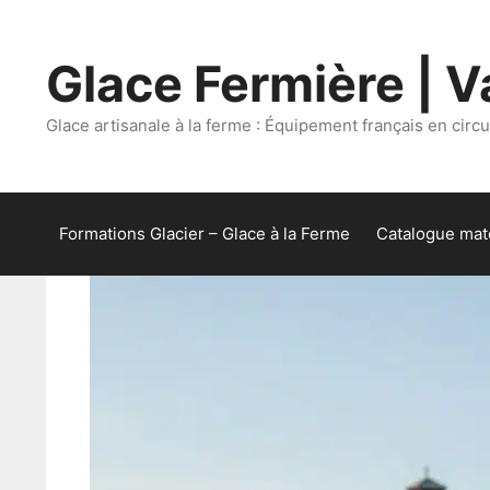
Aller
au
Glace Fermière | Va
contenu
Glace artisanale à la ferme : Équipement français en circui
Formations Glacier – Glace à la Ferme
Catalogue maté