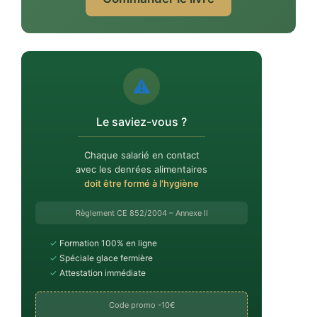
⚠️
Le saviez-vous ?
Chaque salarié en contact
avec les denrées alimentaires
doit être formé à l'hygiène
Règlement CE 852/2004 – Annexe II
✓
Formation 100% en ligne
✓
Spéciale glace fermière
✓
Attestation immédiate
Code promo -10€