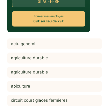
GLACEFERM
Former mes employés
69€ au lieu de 79€
actu general
agriculture durable
agriculture durable
apiculture
circuit court glaces fermières