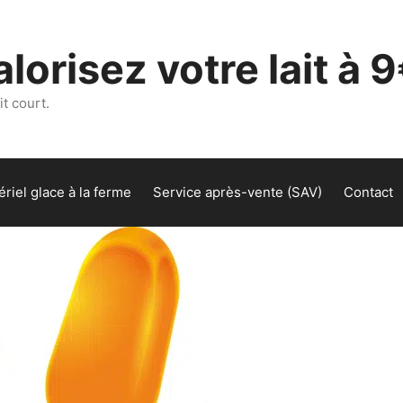
lorisez votre lait à 9
t court.
riel glace à la ferme
Service après-vente (SAV)
Contact