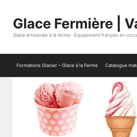
Aller
au
Glace Fermière | Va
contenu
Glace artisanale à la ferme : Équipement français en circui
Formations Glacier – Glace à la Ferme
Catalogue maté