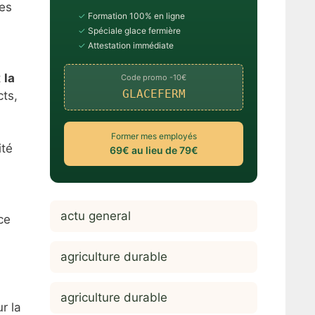
les
✓
Formation 100% en ligne
✓
Spéciale glace fermière
✓
Attestation immédiate
t
la
Code promo -10€
GLACEFERM
cts,
Former mes employés
ité
69€ au lieu de 79€
actu general
ce
agriculture durable
agriculture durable
r la