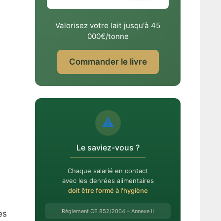
Valorisez votre lait jusqu'à 45
000€/tonne
Commander le livre
⚠️
Le saviez-vous ?
Chaque salarié en contact
avec les denrées alimentaires
doit être formé à l'hygiène
Règlement CE 852/2004 – Annexe II
es