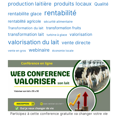
production laitière
produits locaux
Qualité
rentabilité
rentabilite glace
rentabilité agricole
sécurité alimentaire
transformation fruits
Transformation du lait
transformation lait
valorisation
turbine à glace
valorisation du lait
vente directe
webinaire
vente en gros
économie locale
Participez à cette conference gratuite va changer votre vie