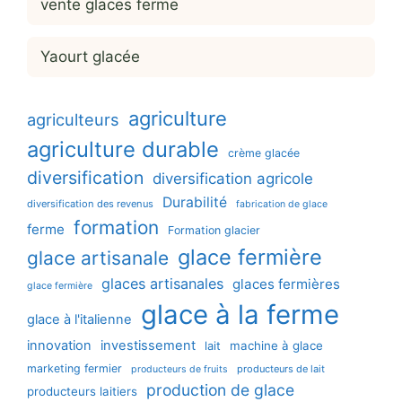
vente glaces ferme
Yaourt glacée
agriculture
agriculteurs
agriculture durable
crème glacée
diversification
diversification agricole
Durabilité
diversification des revenus
fabrication de glace
formation
ferme
Formation glacier
glace fermière
glace artisanale
glaces artisanales
glaces fermières
glace fermière
glace à la ferme
glace à l'italienne
innovation
investissement
machine à glace
lait
marketing fermier
producteurs de lait
producteurs de fruits
production de glace
producteurs laitiers