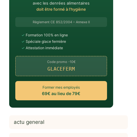
avec les denrées alimentaires
doit être formé à l'hygiène
Règlement CE 852/2004 – Annexe II
✓
Formation 100% en ligne
✓
Spéciale glace fermière
✓
Attestation immédiate
Code promo -10€
GLACEFERM
Former mes employés
69€ au lieu de 79€
actu general