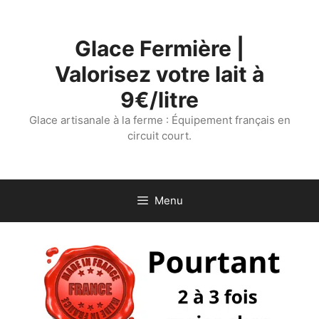
Aller
au
Glace Fermière |
contenu
Valorisez votre lait à
9€/litre
Glace artisanale à la ferme : Équipement français en
circuit court.
Menu