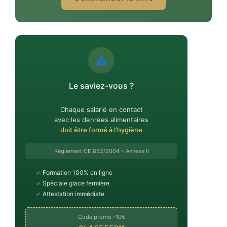
⚠️
Le saviez-vous ?
Chaque salarié en contact
avec les denrées alimentaires
doit être formé à l'hygiène
Règlement CE 852/2004 – Annexe II
✓
Formation 100% en ligne
✓
Spéciale glace fermière
✓
Attestation immédiate
Code promo -10€