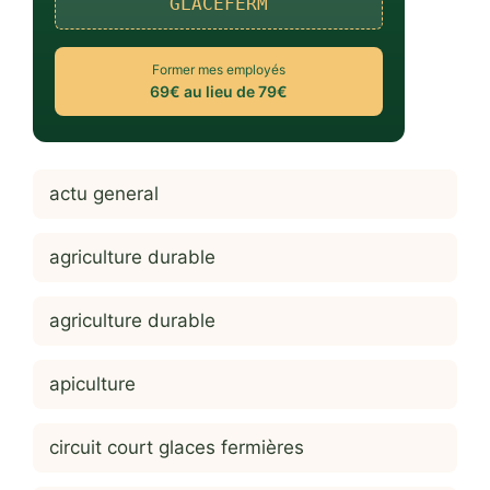
GLACEFERM
Former mes employés
69€ au lieu de 79€
actu general
agriculture durable
agriculture durable
apiculture
circuit court glaces fermières