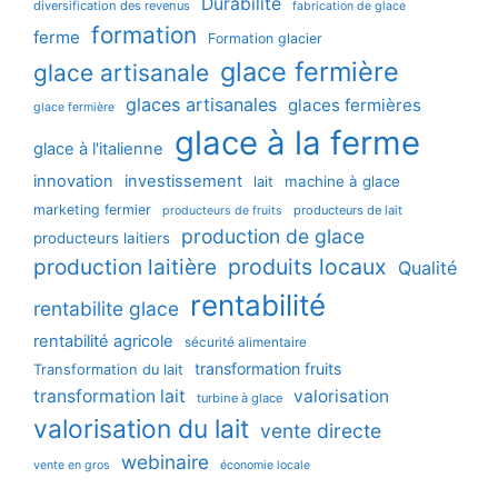
Durabilité
diversification des revenus
fabrication de glace
formation
ferme
Formation glacier
glace fermière
glace artisanale
glaces artisanales
glaces fermières
glace fermière
glace à la ferme
glace à l'italienne
innovation
investissement
machine à glace
lait
marketing fermier
producteurs de lait
producteurs de fruits
production de glace
producteurs laitiers
production laitière
produits locaux
Qualité
rentabilité
rentabilite glace
rentabilité agricole
sécurité alimentaire
transformation fruits
Transformation du lait
transformation lait
valorisation
turbine à glace
valorisation du lait
vente directe
webinaire
vente en gros
économie locale