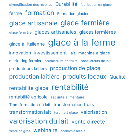
Durabilité
diversification des revenus
fabrication de glace
formation
ferme
Formation glacier
glace fermière
glace artisanale
glaces artisanales
glaces fermières
glace fermière
glace à la ferme
glace à l'italienne
innovation
investissement
machine à glace
lait
marketing fermier
producteurs de lait
producteurs de fruits
production de glace
producteurs laitiers
production laitière
produits locaux
Qualité
rentabilité
rentabilite glace
rentabilité agricole
sécurité alimentaire
transformation fruits
Transformation du lait
transformation lait
valorisation
turbine à glace
valorisation du lait
vente directe
webinaire
vente en gros
économie locale