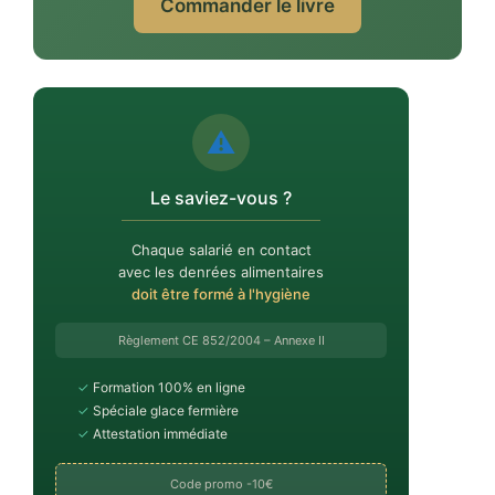
Commander le livre
⚠️
Le saviez-vous ?
Chaque salarié en contact
avec les denrées alimentaires
doit être formé à l'hygiène
Règlement CE 852/2004 – Annexe II
✓
Formation 100% en ligne
✓
Spéciale glace fermière
✓
Attestation immédiate
Code promo -10€