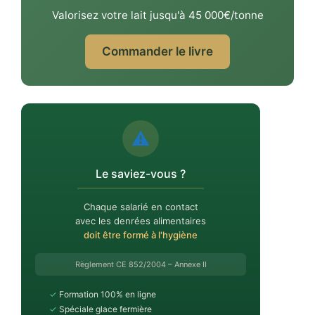
Valorisez votre lait jusqu'à 45 000€/tonne
Commander le livre
⚠️
Le saviez-vous ?
Chaque salarié en contact
avec les denrées alimentaires
doit être formé à l'hygiène
Règlement CE 852/2004 – Annexe II
✓
Formation 100% en ligne
✓
Spéciale glace fermière