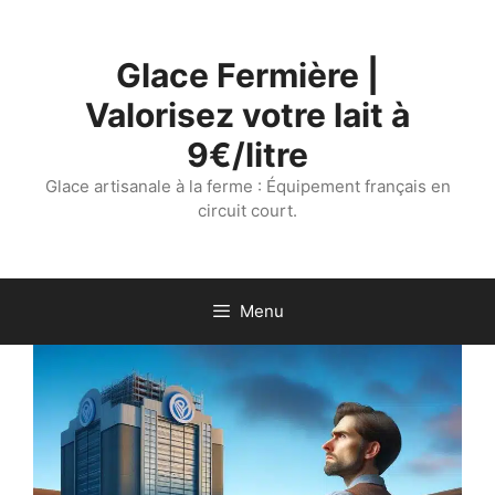
Aller
au
Glace Fermière |
contenu
Valorisez votre lait à
9€/litre
Glace artisanale à la ferme : Équipement français en
circuit court.
Menu