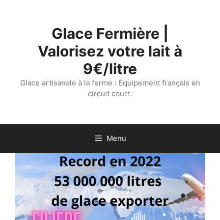
Aller
au
Glace Fermière |
contenu
Valorisez votre lait à
9€/litre
Glace artisanale à la ferme : Équipement français en
circuit court.
Menu