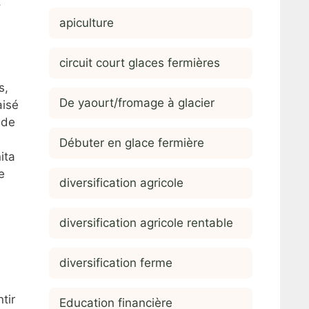
t
apiculture
circuit court glaces fermières
s,
De yaourt/fromage à glacier
aisé
 de
Débuter en glace fermière
ita
e
diversification agricole
diversification agricole rentable
diversification ferme
tir
Education financière