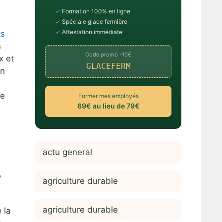
✓
Formation 100% en ligne
✓
Spéciale glace fermière
✓
Attestation immédiate
ts
s
Code promo -10€
x et
GLACEFERM
on
le
Former mes employés
69€ au lieu de 79€
actu general
,
agriculture durable
agriculture durable
 la