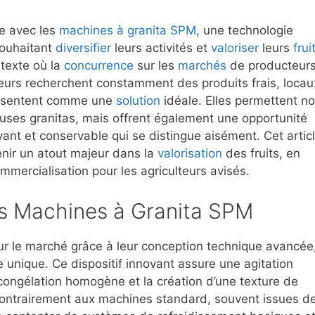
re avec les
machines à granita SPM
, une technologie
ouhaitant
diversifier
leurs activités et
valoriser
leurs
frui
texte où la
concurrence
sur les
marchés
de producteur
eurs recherchent constamment des produits frais, locau
ésentent comme une
solution
idéale. Elles permettent n
euses granitas, mais offrent également une opportunité
ant et conservable qui se distingue aisément. Cet artic
ir un atout majeur dans la
valorisation
des fruits, en
mmercialisation pour les agriculteurs avisés.
es Machines à Granita SPM
ur le marché grâce à leur conception technique avancée
unique. Ce dispositif innovant assure une agitation
ongélation homogène et la création d’une texture de
. Contrairement aux machines standard, souvent issues de