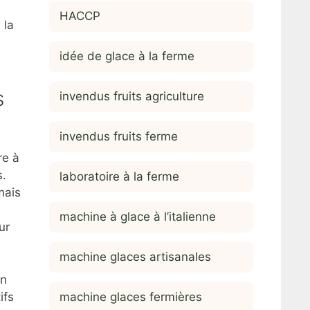
HACCP
 la
idée de glace à la ferme
s
invendus fruits agriculture
invendus fruits ferme
re à
s.
laboratoire à la ferme
mais
machine à glace à l’italienne
ur
machine glaces artisanales
on
machine glaces fermières
ifs