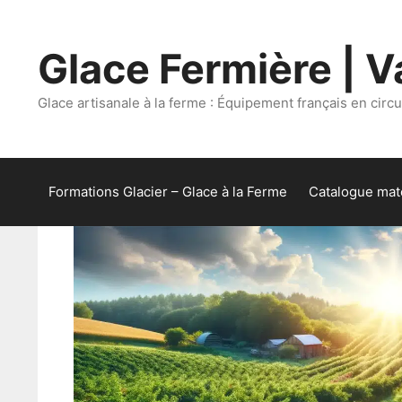
Aller
au
Glace Fermière | Va
contenu
Glace artisanale à la ferme : Équipement français en circui
Formations Glacier – Glace à la Ferme
Catalogue maté