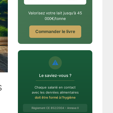
Valorisez votre lait jusqu'à 45
000€/tonne
Commander le livre
⚠️
Le saviez-vous ?
s
Chaque salarié en contact
avec les denrées alimentaires
doit être formé à l'hygiène
Règlement CE 852/2004 – Annexe II