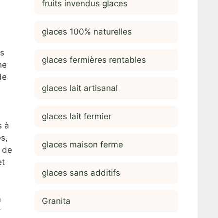
fruits invendus glaces
glaces 100% naturelles
es
glaces fermières rentables
ne
de
glaces lait artisanal
glaces lait fermier
s à
és,
glaces maison ferme
s de
et
glaces sans additifs
n
Granita
r