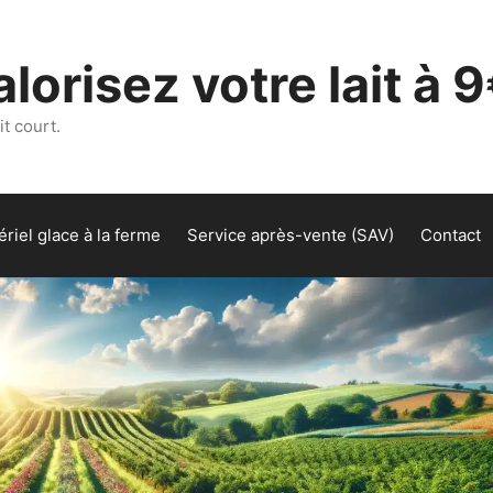
lorisez votre lait à 9
t court.
riel glace à la ferme
Service après-vente (SAV)
Contact