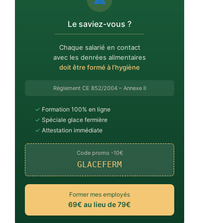
Le saviez-vous ?
Chaque salarié en contact
avec les denrées alimentaires
doit être formé à l'hygiène
Règlement CE 852/2004 – Annexe II
✓
Formation 100% en ligne
✓
Spéciale glace fermière
✓
Attestation immédiate
Code promo -10€
GLACEFERM
Former mes employés
69€ au lieu de 79€