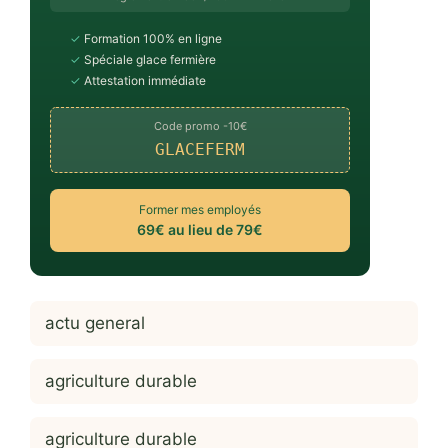
✓
Formation 100% en ligne
✓
Spéciale glace fermière
✓
Attestation immédiate
Code promo -10€
GLACEFERM
Former mes employés
69€ au lieu de 79€
actu general
agriculture durable
agriculture durable