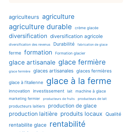
agriculture
agriculteurs
agriculture durable
crème glacée
diversification
diversification agricole
Durabilité
diversification des revenus
fabrication de glace
formation
ferme
Formation glacier
glace fermière
glace artisanale
glaces artisanales
glaces fermières
glace fermière
glace à la ferme
glace à l'italienne
innovation
investissement
machine à glace
lait
marketing fermier
producteurs de lait
producteurs de fruits
production de glace
producteurs laitiers
production laitière
produits locaux
Qualité
rentabilité
rentabilite glace