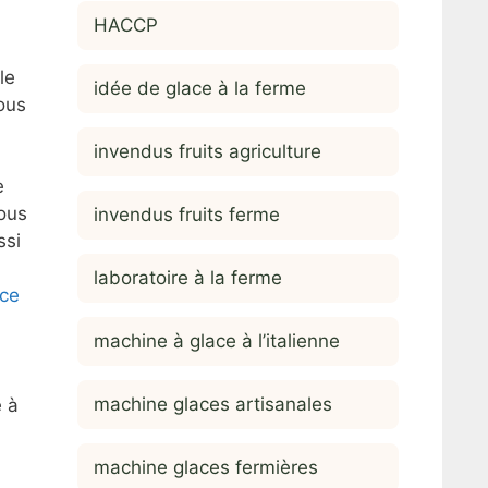
HACCP
le
idée de glace à la ferme
vous
invendus fruits agriculture
e
ous
invendus fruits ferme
ssi
laboratoire à la ferme
ace
machine à glace à l’italienne
machine glaces artisanales
e à
machine glaces fermières