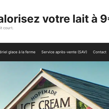
lorisez votre lait à 9
t court.
riel glace à la ferme
Service après-vente (SAV)
Contact