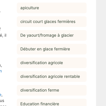
apiculture
e
circuit court glaces fermières
f
De yaourt/fromage à glacier
, il
Débuter en glace fermière
diversification agricole
s,
on
diversification agricole rentable
diversification ferme
e
,
ous
Education financière