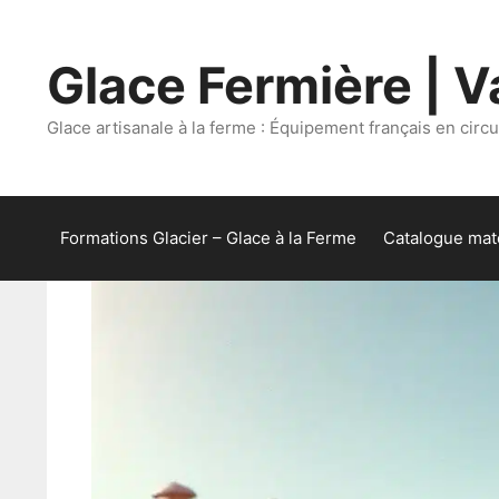
Aller
au
Glace Fermière | Va
contenu
Glace artisanale à la ferme : Équipement français en circui
Formations Glacier – Glace à la Ferme
Catalogue maté