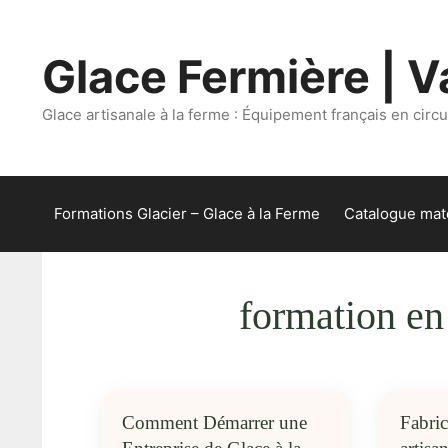
Aller
au
Glace Fermière | Va
contenu
Glace artisanale à la ferme : Équipement français en circui
Formations Glacier – Glace à la Ferme
Catalogue maté
formation en
Comment Démarrer une
Fabric