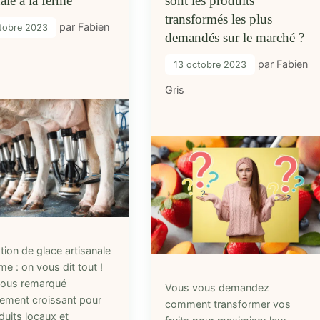
nale à la ferme
sont les produits
transformés les plus
par
Fabien
tobre 2023
demandés sur le marché ?
par
Fabien
13 octobre 2023
Gris
tion de glace artisanale
rme : on vous dit tout !
ous remarqué
Vous vous demandez
uement croissant pour
comment transformer vos
duits locaux et