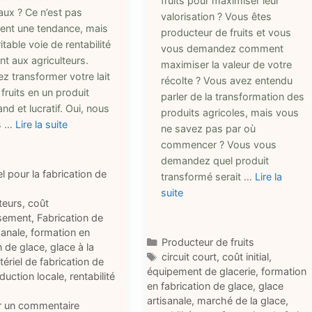
fruits pour maximiser leur
aux ? Ce n’est pas
valorisation ? Vous êtes
ent une tendance, mais
producteur de fruits et vous
itable voie de rentabilité
vous demandez comment
nt aux agriculteurs.
maximiser la valeur de votre
z transformer votre lait
récolte ? Vous avez entendu
fruits en un produit
parler de la transformation des
d et lucratif. Oui, nous
produits agricoles, mais vous
s …
Lire la suite
ne savez pas par où
commencer ? Vous vous
demandez quel produit
ries
l pour la fabrication de
transformé serait …
Lire la
suite
ttes
teurs
,
coût
ssement
,
Fabrication de
sanale
,
formation en
Catégories
Producteur de fruits
n de glace
,
glace à la
Étiquettes
circuit court
,
coût initial
,
ériel de fabrication de
équipement de glacerie
,
formation
duction locale
,
rentabilité
en fabrication de glace
,
glace
artisanale
,
marché de la glace
,
r un commentaire