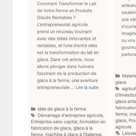
Comment Transformer le Lait
artisan
de Votre Ferme en Produits
seulem
Glacés Rentables ?
une vér
L’entrepreneuriat agricole
s’ouvra
prend un nouveau tournant
Imagine
avec des idées innovantes et
ou vos 
rentables, et l’une d’entre elles
gourman
est la transformation du lait en
parlon
glace. Dans cet article, nous
allons plonger dans l’univers
fascinant de la production de
Catégo
Materie
glace à la ferme, une aventure
glace
entrepreneuriale …
Lire la suite
Étique
agricul
d'investi
glace arti
fabricatio
Catégories
idée de glace à la ferme
ferme
,
mat
Étiquettes
Démarrage d'entreprise agricole
,
glace
,
Pro
Entreprise sans capital
,
formation en
agricole
fabrication de glace
,
glace à la
Laisse
ferme
,
machine à glace à l'italienne
,