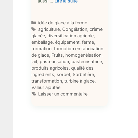
aussi …
Lire la suite
Catégories
idée de glace à la ferme
Étiquettes
agriculture
,
Congélation
,
crème
glacée
,
diversification agricole
,
emballage
,
équipement
,
ferme
,
formation
,
formation en fabrication
de glace
,
Fruits
,
homogénéisation
,
lait
,
pasteurisation
,
pasteurisatrice
,
produits agricoles
,
qualité des
ingrédients
,
sorbet
,
Sorbetière
,
transformation
,
turbine à glace
,
Valeur ajoutée
Laisser un commentaire