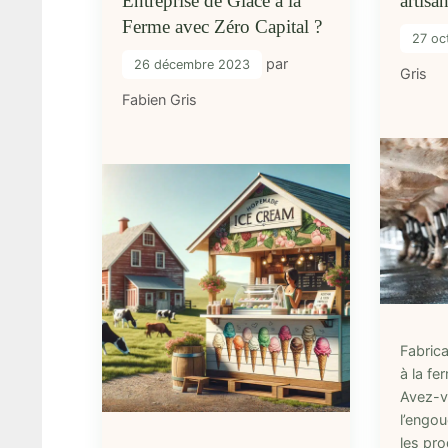
Entreprise de Glace à la
artisa
Ferme avec Zéro Capital ?
27 oc
par
26 décembre 2023
Gris
Fabien Gris
Fabrica
à la fe
Avez-v
l’engo
les pro