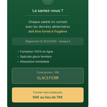
Le saviez-vous ?
Chaque salarié en contact
avec les denrées alimentaires
doit être formé à l'hygiène
Règlement CE 852/2004 – Annexe II
✓
Formation 100% en ligne
✓
Spéciale glace fermière
✓
Attestation immédiate
Code promo -10€
GLACEFERM
Former mes employés
69€ au lieu de 79€