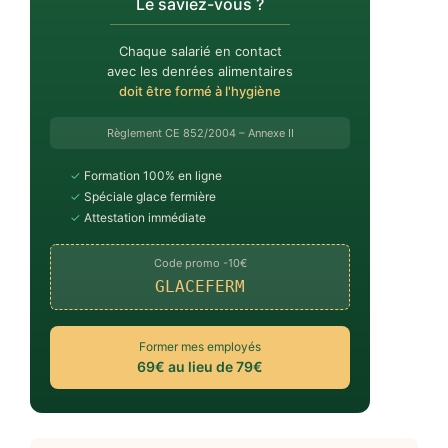
Le saviez-vous ?
Chaque salarié en contact
avec les denrées alimentaires
doit être formé à l'hygiène
Règlement CE 852/2004 – Annexe II
✓
Formation 100% en ligne
✓
Spéciale glace fermière
✓
Attestation immédiate
Code promo -10€
GLACEFERM
Former mes employés
69€ au lieu de 79€