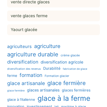
vente directe glaces
vente glaces ferme
Yaourt glacée
agriculture
agriculteurs
agriculture durable
crème glacée
diversification
diversification agricole
Durabilité
diversification des revenus
fabrication de glace
formation
ferme
Formation glacier
glace fermière
glace artisanale
glaces artisanales
glaces fermières
glace fermière
glace à la ferme
glace à l'italienne
innovation
investissement
machine à glace
lait