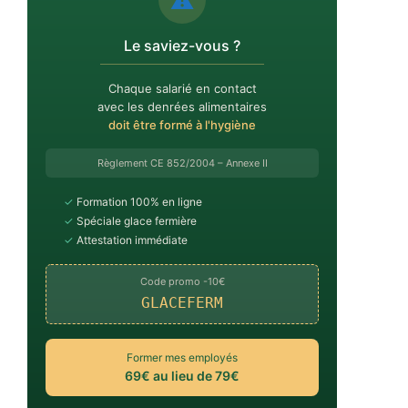
⚠️
Le saviez-vous ?
Chaque salarié en contact
avec les denrées alimentaires
doit être formé à l'hygiène
Règlement CE 852/2004 – Annexe II
✓
Formation 100% en ligne
✓
Spéciale glace fermière
✓
Attestation immédiate
Code promo -10€
GLACEFERM
Former mes employés
69€ au lieu de 79€