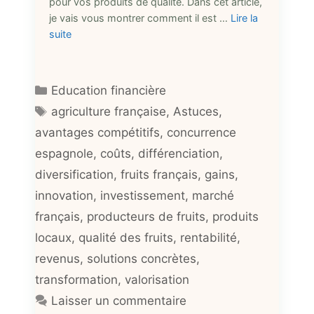
pour vos produits de qualité. Dans cet article,
je vais vous montrer comment il est …
Lire la
suite
Catégories
Education financière
Étiquettes
agriculture française
,
Astuces
,
avantages compétitifs
,
concurrence
espagnole
,
coûts
,
différenciation
,
diversification
,
fruits français
,
gains
,
innovation
,
investissement
,
marché
français
,
producteurs de fruits
,
produits
locaux
,
qualité des fruits
,
rentabilité
,
revenus
,
solutions concrètes
,
transformation
,
valorisation
Laisser un commentaire