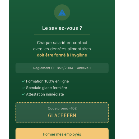
⚠️
Le saviez-vous ?
Chaque salarié en contact
avec les denrées alimentaires
doit être formé à l'hygiène
Règlement CE 852/2004 – Annexe II
✓
Formation 100% en ligne
✓
Spéciale glace fermière
✓
Attestation immédiate
Code promo -10€
GLACEFERM
Former mes employés