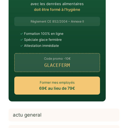
avec les denrées alimentaires
doit être formé à l'hygiène
Règlement CE 852/2004 – Annexe II
✓
Formation 100% en ligne
✓
Spéciale glace fermière
✓
Attestation immédiate
Code promo -10€
GLACEFERM
Former mes employés
69€ au lieu de 79€
actu general