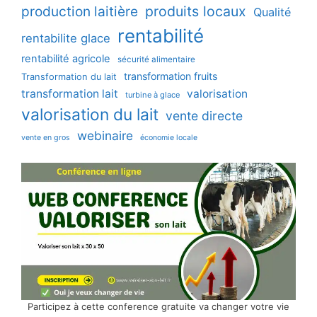
production laitière
produits locaux
Qualité
rentabilité
rentabilite glace
rentabilité agricole
sécurité alimentaire
transformation fruits
Transformation du lait
transformation lait
valorisation
turbine à glace
valorisation du lait
vente directe
webinaire
vente en gros
économie locale
Participez à cette conference gratuite va changer votre vie