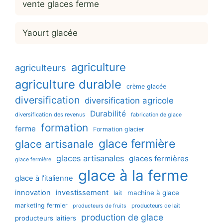
vente glaces ferme
Yaourt glacée
agriculture
agriculteurs
agriculture durable
crème glacée
diversification
diversification agricole
Durabilité
diversification des revenus
fabrication de glace
formation
ferme
Formation glacier
glace fermière
glace artisanale
glaces artisanales
glaces fermières
glace fermière
glace à la ferme
glace à l'italienne
innovation
investissement
machine à glace
lait
marketing fermier
producteurs de lait
producteurs de fruits
production de glace
producteurs laitiers