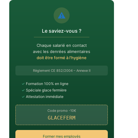
⚠️
Le saviez-vous ?
Chaque salarié en contact
avec les denrées alimentaires
doit être formé à l'hygiène
Règlement CE 852/2004 – Annexe II
✓
Formation 100% en ligne
✓
Spéciale glace fermière
✓
Attestation immédiate
Code promo -10€
GLACEFERM
Former mes employés