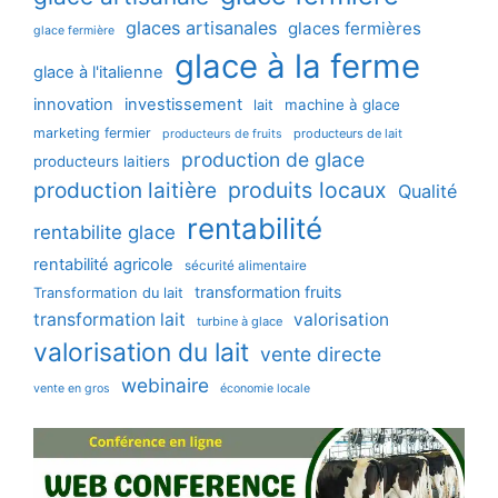
glaces artisanales
glaces fermières
glace fermière
glace à la ferme
glace à l'italienne
innovation
investissement
machine à glace
lait
marketing fermier
producteurs de lait
producteurs de fruits
production de glace
producteurs laitiers
production laitière
produits locaux
Qualité
rentabilité
rentabilite glace
rentabilité agricole
sécurité alimentaire
transformation fruits
Transformation du lait
transformation lait
valorisation
turbine à glace
valorisation du lait
vente directe
webinaire
vente en gros
économie locale